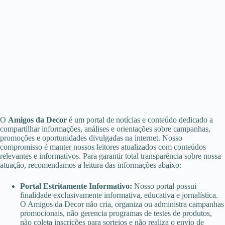
maneira como milhares de pessoas realizam solicitações de
crédito no dia a dia. Atualmente, grande parte dos processos
pode ser feita totalmente online, sem necessidade de filas,
deslocamentos ou burocracias demoradas.
Com poucos passos, já é possível iniciar uma análise de perfil,
acompanhar informações da solicitação e receber retorno de
maneira muito mais rápida do que nos modelos tradicionais
utilizados anos atrás.
A praticidade do ambiente digital trouxe mais conforto para
O
Amigos da Decor
é um portal de notícias e conteúdo dedicado a
quem deseja resolver tudo diretamente pelo celular, tablet ou
compartilhar informações, análises e orientações sobre campanhas,
computador, com mais agilidade e facilidade durante cada
promoções e oportunidades divulgadas na internet. Nosso
compromisso é manter nossos leitores atualizados com conteúdos
etapa do processo.
relevantes e informativos. Para garantir total transparência sobre nossa
atuação, recomendamos a leitura das informações abaixo:
Como funciona o processo digital?
Portal Estritamente Informativo:
Nosso portal possui
O funcionamento costuma ser bastante simples e intuitivo.
finalidade exclusivamente informativa, educativa e jornalística.
Após preencher algumas informações necessárias, os
O Amigos da Decor não cria, organiza ou administra campanhas
sistemas realizam uma análise automática para verificar os
promocionais, não gerencia programas de testes de produtos,
dados informados e gerar um retorno em poucos minutos.
não coleta inscrições para sorteios e não realiza o envio de