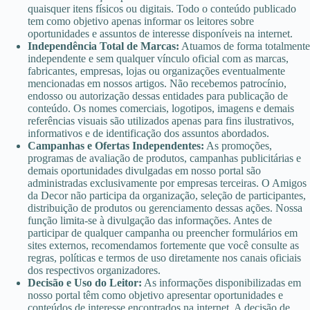
quaisquer itens físicos ou digitais. Todo o conteúdo publicado
Muitas plataformas modernas utilizam tecnologias avançadas
tem como objetivo apenas informar os leitores sobre
oportunidades e assuntos de interesse disponíveis na internet.
para otimizar o atendimento e tornar a experiência mais
Independência Total de Marcas:
Atuamos de forma totalmente
rápida, permitindo que o usuário acompanhe o andamento da
independente e sem qualquer vínculo oficial com as marcas,
solicitação de forma prática e organizada.
fabricantes, empresas, lojas ou organizações eventualmente
mencionadas em nossos artigos. Não recebemos patrocínio,
Além disso, o processo online permite mais comodidade para
endosso ou autorização dessas entidades para publicação de
conteúdo. Os nomes comerciais, logotipos, imagens e demais
quem precisa acessar informações importantes sem
referências visuais são utilizados apenas para fins ilustrativos,
depender de atendimento presencial ou horários específicos
informativos e de identificação dos assuntos abordados.
de funcionamento.
Campanhas e Ofertas Independentes:
As promoções,
programas de avaliação de produtos, campanhas publicitárias e
Mais praticidade para o dia a dia
demais oportunidades divulgadas em nosso portal são
administradas exclusivamente por empresas terceiras. O Amigos
A digitalização dos serviços financeiros facilitou o acesso a
da Decor não participa da organização, seleção de participantes,
distribuição de produtos ou gerenciamento dessas ações. Nossa
soluções modernas que priorizam rapidez, praticidade e
função limita-se à divulgação das informações. Antes de
experiência do usuário. Hoje, muitas pessoas preferem
participar de qualquer campanha ou preencher formulários em
resolver tudo pela internet devido à facilidade oferecida pelas
sites externos, recomendamos fortemente que você consulte as
plataformas digitais.
regras, políticas e termos de uso diretamente nos canais oficiais
dos respectivos organizadores.
Outro ponto importante é a possibilidade de acompanhar
Decisão e Uso do Leitor:
As informações disponibilizadas em
nosso portal têm como objetivo apresentar oportunidades e
atualizações em tempo real, visualizar informações da
conteúdos de interesse encontrados na internet. A decisão de