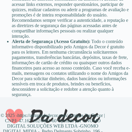
solicitação e receber orientações de maneira muito mais
acessar links externos, responder questionários, participar de
simples e acessível.
quizzes, realizar cadastros ou aderir a programas de avaliação e
promoções é de inteira responsabilidade do usuário.
Com isso, o processo se torna mais confortável para quem
Recomendamos sempre verificar a autenticidade, a reputação e
as diretrizes de segurança das páginas acessadas antes de
busca praticidade, economia de tempo e facilidade na hora
compartilhar informações pessoais ou realizar qualquer
de acessar serviços online.
interação.
Alerta de Segurança (Acesso Gratuito):
Todo o conteúdo
Segurança durante a navegação
informativo disponibilizado pelo Amigos da Decor é gratuito
para os leitores. Em nenhuma circunstância solicitaremos
As plataformas modernas também investem em tecnologias
pagamentos, transferências bancárias, depósitos, taxas de frete,
de proteção para oferecer mais segurança durante o acesso
informações de cartão de crédito ou quaisquer outros dados
financeiros para acesso ao nosso conteúdo. Caso você receba e-
às informações. Recursos de criptografia, autenticação e
mails, mensagens ou contatos utilizando o nome do Amigos da
validação de dados ajudam a tornar a experiência digital mais
Decor para solicitar dinheiro, dados bancários ou informações
confiável.
sensíveis em troca de produtos, brindes ou benefícios,
desconsidere a solicitação e redobre a atenção quanto à
Além disso, manter atenção aos dados informados e utilizar
segurança.
apenas ambientes confiáveis são atitudes importantes para
garantir uma navegação mais segura e tranquila durante todo
o processo.
© 2025 -https://amigosdadecor.com/ Amigos Da Decor |
CNPJ: 47.167.102/0001-60 Operado por GNOMO
Com a evolução constante da tecnologia, os serviços digitais
DIGITAL SOLUÇÕES WEB LTDA -GNOMO
seguem se tornando cada vez mais rápidos, acessíveis e
DIGITAL MIDIA - Pedro Delmanto Sobrinho, 196 -