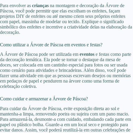
Para envolver as
crianças
na montagem e decoração da Árvore de
Páscoa, você pode permitir que elas escolham os enfeites, façam
projetos DIY de enfeites ou até mesmo criem seus próprios enfeites
com papel, massinha de modelar ou tecido. Explique o significado
simbólico dos enfeites e incentive a criatividade delas na elaboração da
decoração.
Como utilizar a Árvore de Páscoa em eventos e festas?
A Árvore de Páscoa pode ser utilizada em
eventos
e festas como parte
da decoração temática. Ela pode se tornar o destaque da mesa de
doces, ser colocada em um cantinho especial para fotos ou ser usada
como cenário para atividades e brincadeiras. Além disso, você pode
fazer uma atividade em que as pessoas escrevam desejos ou memórias
em pedaços de papel e pendurem na árvore como uma forma de
celebração coletiva.
Como cuidar e armazenar a Árvore de Páscoa?
Para cuidar da Árvore de Páscoa, evite exposição direta ao sol e
mantenha-a limpa, removendo poeira ou sujeira com um pano macio.
Para armazená-la, desmonte-a com cuidado, embalando cada parte em
papel ou plástico bolha. Guarde-a em um local seco e protegido para
evitar danos. Assim, você poderá reutilizá-la em outras celebrações de