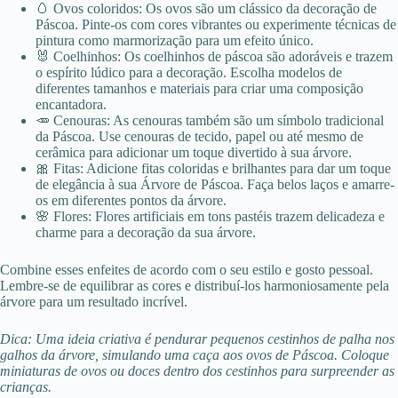
🥚 Ovos coloridos: Os ovos são um clássico da decoração de
Páscoa. Pinte-os com cores vibrantes ou experimente técnicas de
pintura como marmorização para um efeito único.
🐰 Coelhinhos: Os coelhinhos de páscoa são adoráveis e trazem
o espírito lúdico para a decoração. Escolha modelos de
diferentes tamanhos e materiais para criar uma composição
encantadora.
🥕 Cenouras: As cenouras também são um símbolo tradicional
da Páscoa. Use cenouras de tecido, papel ou até mesmo de
cerâmica para adicionar um toque divertido à sua árvore.
🎀 Fitas: Adicione fitas coloridas e brilhantes para dar um toque
de elegância à sua Árvore de Páscoa. Faça belos laços e amarre-
os em diferentes pontos da árvore.
🌸 Flores: Flores artificiais em tons pastéis trazem delicadeza e
charme para a decoração da sua árvore.
Combine esses enfeites de acordo com o seu estilo e gosto pessoal.
Lembre-se de equilibrar as cores e distribuí-los harmoniosamente pela
árvore para um resultado incrível.
Dica: Uma ideia criativa é pendurar pequenos cestinhos de palha nos
galhos da árvore, simulando uma caça aos ovos de Páscoa. Coloque
miniaturas de ovos ou doces dentro dos cestinhos para surpreender as
crianças.