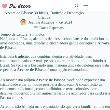
Pular
para
o
Árvore de Páscoa: 30 Ideias, Tradição e Decoração
conteúdo
Criativa
Jeanine Almeida
2024
Datas Especiais
Tempo de Leitura:
9
minutos
Na época da Páscoa, além dos deliciosos chocolates e dos tradicionais
ovos decorados, uma tendência encantadora ganha destaque: a
Árvore
de Páscoa
.
Esta bela
tradição
, que combina alegria e criatividade, vem
conquistando cada vez mais pessoas ao redor do mundo, incluindo o
Brasil
. Se você está buscando uma maneira única de celebrar essa data
especial, a
Árvore de Páscoa
é uma opção encantadora.
Ao montar sua própria
Árvore de Páscoa
, você pode expressar sua
criatividade e dar um toque pessoal à decoração
. A combinação de
elementos tradicionais, como coelhinhos e ovos coloridos, com
detalhes modernos cria um ambiente festivo e acolhedor para celebrar a
Páscoa com estilo.
Acredite, não há nada mais encantador do que ver a família reunida em