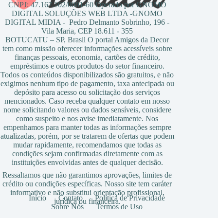
CNPJ: 47.167.102/0001-60 Operado por GNOMO
DIGITAL SOLUÇÕES WEB LTDA -GNOMO
DIGITAL MIDIA - Pedro Delmanto Sobrinho, 196 -
Vila Maria, CEP 18.611 - 355
BOTUCATU – SP, Brasil O portal Amigos da Decor
tem como missão oferecer informações acessíveis sobre
finanças pessoais, economia, cartões de crédito,
empréstimos e outros produtos do setor financeiro.
Todos os conteúdos disponibilizados são gratuitos, e não
exigimos nenhum tipo de pagamento, taxa antecipada ou
depósito para acesso ou solicitação dos serviços
mencionados. Caso receba qualquer contato em nosso
nome solicitando valores ou dados sensíveis, considere
como suspeito e nos avise imediatamente. Nos
empenhamos para manter todas as informações sempre
atualizadas, porém, por se tratarem de ofertas que podem
mudar rapidamente, recomendamos que todas as
condições sejam confirmadas diretamente com as
instituições envolvidas antes de qualquer decisão.
Ressaltamos que não garantimos aprovações, limites de
crédito ou condições específicas. Nosso site tem caráter
informativo e não substitui orientação profissional,
Início
Contato
Política de Privacidade
jurídica ou financeira.
Sobre Nós
Termos de Uso