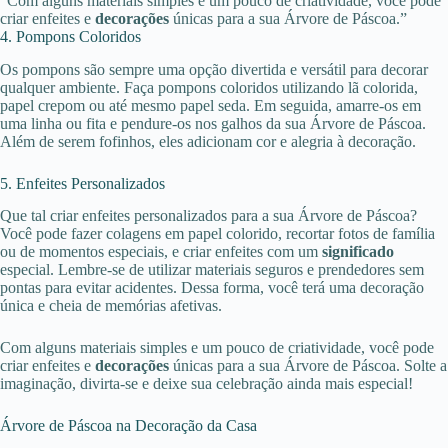
“Com alguns materiais simples e um pouco de criatividade, você pode
criar enfeites e
decorações
únicas para a sua Árvore de Páscoa.”
4. Pompons Coloridos
Os pompons são sempre uma opção divertida e versátil para decorar
qualquer ambiente. Faça pompons coloridos utilizando lã colorida,
papel crepom ou até mesmo papel seda. Em seguida, amarre-os em
uma linha ou fita e pendure-os nos galhos da sua Árvore de Páscoa.
Além de serem fofinhos, eles adicionam cor e alegria à decoração.
5. Enfeites Personalizados
Que tal criar enfeites personalizados para a sua Árvore de Páscoa?
Você pode fazer colagens em papel colorido, recortar fotos de família
ou de momentos especiais, e criar enfeites com um
significado
especial. Lembre-se de utilizar materiais seguros e prendedores sem
pontas para evitar acidentes. Dessa forma, você terá uma decoração
única e cheia de memórias afetivas.
Com alguns materiais simples e um pouco de criatividade, você pode
criar enfeites e
decorações
únicas para a sua Árvore de Páscoa. Solte a
imaginação, divirta-se e deixe sua celebração ainda mais especial!
Árvore de Páscoa na Decoração da Casa