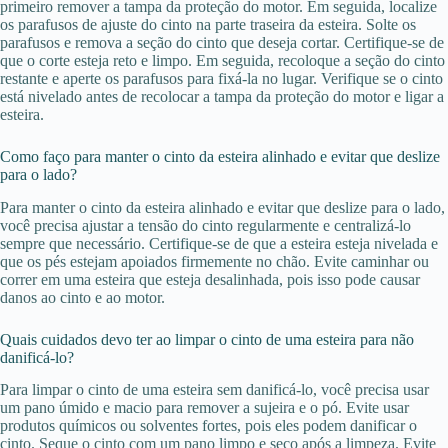
primeiro remover a tampa da proteção do motor. Em seguida, localize
os parafusos de ajuste do cinto na parte traseira da esteira. Solte os
parafusos e remova a seção do cinto que deseja cortar. Certifique-se de
que o corte esteja reto e limpo. Em seguida, recoloque a seção do cinto
restante e aperte os parafusos para fixá-la no lugar. Verifique se o cinto
está nivelado antes de recolocar a tampa da proteção do motor e ligar a
esteira.
Como faço para manter o cinto da esteira alinhado e evitar que deslize
para o lado?
Para manter o cinto da esteira alinhado e evitar que deslize para o lado,
você precisa ajustar a tensão do cinto regularmente e centralizá-lo
sempre que necessário. Certifique-se de que a esteira esteja nivelada e
que os pés estejam apoiados firmemente no chão. Evite caminhar ou
correr em uma esteira que esteja desalinhada, pois isso pode causar
danos ao cinto e ao motor.
Quais cuidados devo ter ao limpar o cinto de uma esteira para não
danificá-lo?
Para limpar o cinto de uma esteira sem danificá-lo, você precisa usar
um pano úmido e macio para remover a sujeira e o pó. Evite usar
produtos químicos ou solventes fortes, pois eles podem danificar o
cinto. Seque o cinto com um pano limpo e seco após a limpeza. Evite