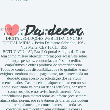
© 2025 -https://amigosdadecor.com/ Amigos Da Decor |
CNPJ: 47.167.102/0001-60 Operado por GNOMO
DIGITAL SOLUÇÕES WEB LTDA -GNOMO
DIGITAL MIDIA - Pedro Delmanto Sobrinho, 196 -
Vila Maria, CEP 18.611 - 355
BOTUCATU – SP, Brasil O portal Amigos da Decor
tem como missão oferecer informações acessíveis sobre
finanças pessoais, economia, cartões de crédito,
empréstimos e outros produtos do setor financeiro.
Todos os conteúdos disponibilizados são gratuitos, e não
exigimos nenhum tipo de pagamento, taxa antecipada ou
depósito para acesso ou solicitação dos serviços
mencionados. Caso receba qualquer contato em nosso
nome solicitando valores ou dados sensíveis, considere
como suspeito e nos avise imediatamente. Nos
empenhamos para manter todas as informações sempre
atualizadas, porém, por se tratarem de ofertas que podem
mudar rapidamente, recomendamos que todas as
condições sejam confirmadas diretamente com as