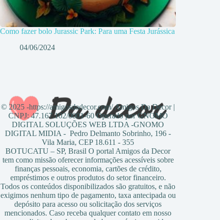
Como fazer bolo Jurassic Park: Para uma Festa Jurássica
04/06/2024
© 2025 -https://amigosdadecor.com/ Amigos Da Decor |
CNPJ: 47.167.102/0001-60 Operado por GNOMO
DIGITAL SOLUÇÕES WEB LTDA -GNOMO
DIGITAL MIDIA - Pedro Delmanto Sobrinho, 196 -
Vila Maria, CEP 18.611 - 355
BOTUCATU – SP, Brasil O portal Amigos da Decor
tem como missão oferecer informações acessíveis sobre
finanças pessoais, economia, cartões de crédito,
empréstimos e outros produtos do setor financeiro.
Todos os conteúdos disponibilizados são gratuitos, e não
exigimos nenhum tipo de pagamento, taxa antecipada ou
depósito para acesso ou solicitação dos serviços
mencionados. Caso receba qualquer contato em nosso