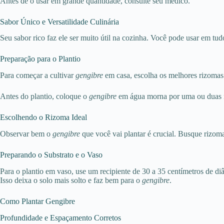
Antes de o usar em grande quantidade, consulte seu médico.
Sabor Único e Versatilidade Culinária
Seu sabor rico faz ele ser muito útil na cozinha. Você pode usar em tu
Preparação para o Plantio
Para começar a cultivar
gengibre
em casa, escolha os melhores rizomas.
Antes do plantio, coloque o
gengibre
em água morna por uma ou duas noi
Escolhendo o Rizoma Ideal
Observar bem o
gengibre
que você vai plantar é crucial. Busque rizom
Preparando o Substrato e o Vaso
Para o plantio em vaso, use um recipiente de 30 a 35 centímetros de di
Isso deixa o solo mais solto e faz bem para o
gengibre
.
Como Plantar Gengibre
Profundidade e Espaçamento Corretos