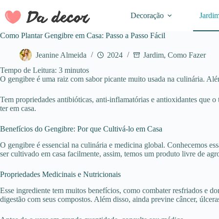
Pular
para
Decoração
Jardi
o
conteúdo
Como Plantar Gengibre em Casa: Passo a Passo Fácil
Jeanine Almeida
2024
Jardim
,
Como Fazer
Tempo de Leitura:
3
minutos
O gengibre é uma raiz com sabor picante muito usada na culinária. Alé
Tem propriedades antibióticas, anti-inflamatórias e antioxidantes que 
ter em casa.
Benefícios do Gengibre: Por que Cultivá-lo em Casa
O gengibre é essencial na culinária e medicina global. Conhecemos ess
ser cultivado em casa facilmente, assim, temos um produto livre de agr
Propriedades Medicinais e Nutricionais
Esse ingrediente tem muitos benefícios, como combater resfriados e do
digestão com seus compostos. Além disso, ainda previne câncer, úlceras 