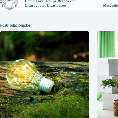
Como Lavar Roupa Branca com
Bicarbonato: Dicas Fáceis
Mosquitin
Posts relacionados