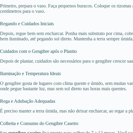
Primeiro, prepara o vaso. Faça pequenos buracos. Coloque os rizomas
centímetros para o vaso.
Regando e Cuidados Iniciais
Depois, regue bem sem encharcar. Ponha mais substrato por cima, cobrin
bem iluminado, até pegando sol direto. Mantenha a terra sempre úmida
Cuidados com o Gengibre após o Plantio
Depois de plantar, cuidados são necessários para o gengibre crescer sa
Iluminação e Temperatura Ideais
O gengibre gosta de lugares com clima quente e úmido, sem muitas vari
onde pegue bastante luz, mas sem sol direto nas horas mais quentes.
Rega e Adubação Adequadas
É preciso manter a terra úmida, mas não deixar encharcar, ao regar a pl
Colheita e Consumo do Gengibre Caseiro
Seu
gengibre caseiro
fica pronto para colher de 7 a 12 meses. Você va