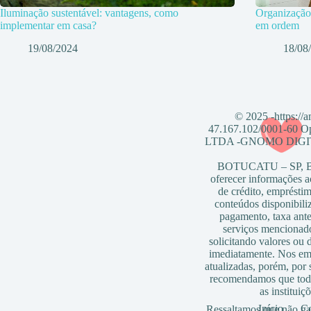
Iluminação sustentável: vantagens, como
Organização
implementar em casa?
em ordem
19/08/2024
18/08
© 2025 -https://
47.167.102/0001-6
LTDA -GNOMO DIGITAL
BOTUCATU – SP, Bra
oferecer informações a
de crédito, empréstim
conteúdos disponibili
pagamento, taxa ante
serviços mencionad
solicitando valores ou 
imediatamente. Nos em
atualizadas, porém, por
recomendamos que toda
as instituiç
Início
Co
Ressaltamos que não gar