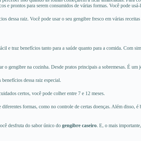
ecos e prontos para serem consumidos de várias formas. Você pode usá-l
ios dessa raiz. Você pode usar o seu gengibre fresco em várias receita
É fácil e traz benefícios tanto para a saúde quanto para a comida. Com s
r o gengibre na cozinha. Desde pratos principais a sobremesas. É um jei
 benefícios dessa raiz especial.
cuidados certos, você pode colher entre 7 e 12 meses.
e diferentes formas, como no controle de certas doenças. Além disso, é
você desfruta do sabor único do
gengibre caseiro
. E, o mais importante