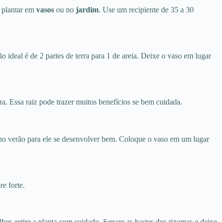
e plantar em
vasos
ou no
jardim
. Use um recipiente de 35 a 30
 ideal é de 2 partes de terra para 1 de areia. Deixe o vaso em lugar
ra. Essa raiz pode trazer muitos benefícios se bem cuidada.
 no verão para ele se desenvolver bem. Coloque o vaso em um lugar
e forte.
her, retire a planta com cuidado. Separe as hastes dos rizomas e deixe