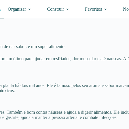
m
Organizar
Construir
Favoritos
Not
m de dar sabor, é um super alimento.
o tornam ótimo para ajudar em resfriados, dor muscular e até náuseas. A
a planta há dois mil anos. Ele é famoso pelos seu aroma e sabor marca
otóxicos.
res. Também é bom contra náuseas e ajuda a digerir alimentos. Ele incl
e gastrite, ajuda a manter a pressão arterial e combate infecções.