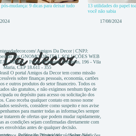
 pós-mudança: 9 dicas para deixar tudo
13 utilidades do papel to
você não sabia
/2024
17/08/2024
amigosdadecor.com/ Amigos Da Decor | CNPJ:
0 Operado por GNOMO DIGITAL SOLUÇÕES WEB
 MIDIA - Pedro Delmanto Sobrinho, 196 - Vila
Maria, CEP 18.611 - 355
sil O portal Amigos da Decor tem como missão
cessíveis sobre finanças pessoais, economia, cartões
os e outros produtos do setor financeiro. Todos os
zados são gratuitos, e não exigimos nenhum tipo de
cipada ou depósito para acesso ou solicitação dos
os. Caso receba qualquer contato em nosso nome
dados sensíveis, considere como suspeito e nos avise
penhamos para manter todas as informações sempre
 se tratarem de ofertas que podem mudar rapidamente,
s as condições sejam confirmadas diretamente com
ões envolvidas antes de qualquer decisão.
ntato
Política de Privacidade
Sobre Nós
antimos aprovações, limites de crédito ou condições