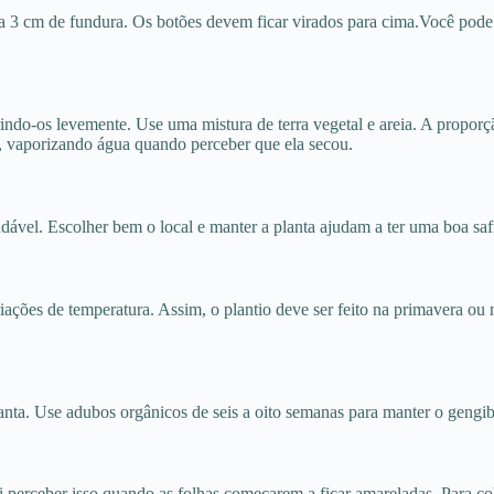
 a 3 cm de fundura. Os botões devem ficar virados para cima.Você pod
do-os levemente. Use uma mistura de terra vegetal e areia. A proporção
, vaporizando água quando perceber que ela secou.
udável. Escolher bem o local e manter a planta ajudam a ter uma boa saf
ações de temperatura. Assim, o plantio deve ser feito na primavera ou
anta. Use adubos orgânicos de seis a oito semanas para manter o gengibr
i perceber isso quando as folhas começarem a ficar amareladas. Para col