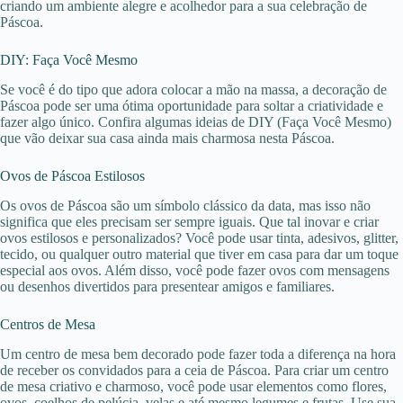
criando um ambiente alegre e acolhedor para a sua celebração de
Páscoa.
DIY: Faça Você Mesmo
Se você é do tipo que adora colocar a mão na massa, a decoração de
Páscoa pode ser uma ótima oportunidade para soltar a criatividade e
fazer algo único. Confira algumas ideias de DIY (Faça Você Mesmo)
que vão deixar sua casa ainda mais charmosa nesta Páscoa.
Ovos de Páscoa Estilosos
Os ovos de Páscoa são um símbolo clássico da data, mas isso não
significa que eles precisam ser sempre iguais. Que tal inovar e criar
ovos estilosos e personalizados? Você pode usar tinta, adesivos, glitter,
tecido, ou qualquer outro material que tiver em casa para dar um toque
especial aos ovos. Além disso, você pode fazer ovos com mensagens
ou desenhos divertidos para presentear amigos e familiares.
Centros de Mesa
Um centro de mesa bem decorado pode fazer toda a diferença na hora
de receber os convidados para a ceia de Páscoa. Para criar um centro
de mesa criativo e charmoso, você pode usar elementos como flores,
ovos, coelhos de pelúcia, velas e até mesmo legumes e frutas. Use sua