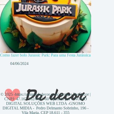
Como fazer bolo Jurassic Park: Para uma Festa Jurássica
04/06/2024
© 2025 -https://amigosdadecor.com/ Amigos Da Decor |
CNPJ: 47.167.102/0001-60 Operado por GNOMO
DIGITAL SOLUÇÕES WEB LTDA -GNOMO
DIGITAL MIDIA - Pedro Delmanto Sobrinho, 196 -
Vila Maria, CEP 18.611 - 355