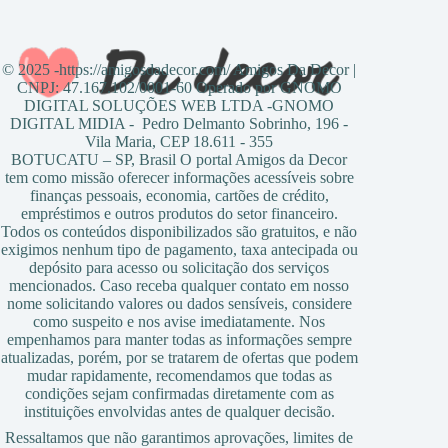
© 2025 -https://amigosdadecor.com/ Amigos Da Decor |
CNPJ: 47.167.102/0001-60 Operado por GNOMO
DIGITAL SOLUÇÕES WEB LTDA -GNOMO
DIGITAL MIDIA - Pedro Delmanto Sobrinho, 196 -
Vila Maria, CEP 18.611 - 355
BOTUCATU – SP, Brasil O portal Amigos da Decor
tem como missão oferecer informações acessíveis sobre
finanças pessoais, economia, cartões de crédito,
empréstimos e outros produtos do setor financeiro.
Todos os conteúdos disponibilizados são gratuitos, e não
exigimos nenhum tipo de pagamento, taxa antecipada ou
depósito para acesso ou solicitação dos serviços
mencionados. Caso receba qualquer contato em nosso
nome solicitando valores ou dados sensíveis, considere
como suspeito e nos avise imediatamente. Nos
empenhamos para manter todas as informações sempre
atualizadas, porém, por se tratarem de ofertas que podem
mudar rapidamente, recomendamos que todas as
condições sejam confirmadas diretamente com as
instituições envolvidas antes de qualquer decisão.
Ressaltamos que não garantimos aprovações, limites de