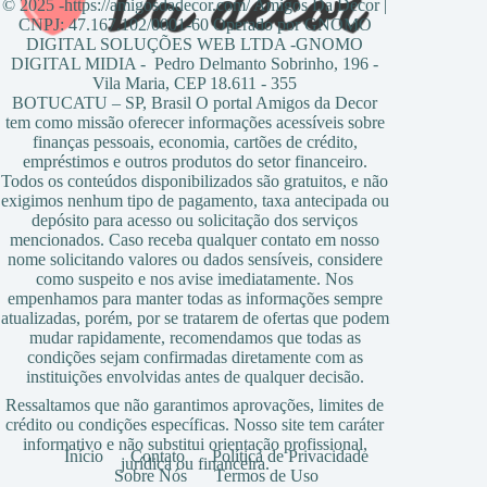
© 2025 -https://amigosdadecor.com/ Amigos Da Decor |
CNPJ: 47.167.102/0001-60 Operado por GNOMO
DIGITAL SOLUÇÕES WEB LTDA -GNOMO
DIGITAL MIDIA - Pedro Delmanto Sobrinho, 196 -
Vila Maria, CEP 18.611 - 355
BOTUCATU – SP, Brasil O portal Amigos da Decor
tem como missão oferecer informações acessíveis sobre
finanças pessoais, economia, cartões de crédito,
empréstimos e outros produtos do setor financeiro.
Todos os conteúdos disponibilizados são gratuitos, e não
exigimos nenhum tipo de pagamento, taxa antecipada ou
depósito para acesso ou solicitação dos serviços
mencionados. Caso receba qualquer contato em nosso
nome solicitando valores ou dados sensíveis, considere
como suspeito e nos avise imediatamente. Nos
empenhamos para manter todas as informações sempre
atualizadas, porém, por se tratarem de ofertas que podem
mudar rapidamente, recomendamos que todas as
condições sejam confirmadas diretamente com as
instituições envolvidas antes de qualquer decisão.
Ressaltamos que não garantimos aprovações, limites de
crédito ou condições específicas. Nosso site tem caráter
informativo e não substitui orientação profissional,
Início
Contato
Política de Privacidade
jurídica ou financeira.
Sobre Nós
Termos de Uso