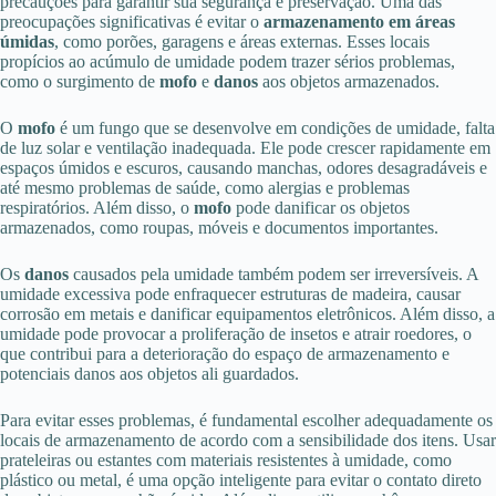
precauções para garantir sua segurança e preservação. Uma das
preocupações significativas é evitar o
armazenamento em áreas
úmidas
, como porões, garagens e áreas externas. Esses locais
propícios ao acúmulo de umidade podem trazer sérios problemas,
como o surgimento de
mofo
e
danos
aos objetos armazenados.
O
mofo
é um fungo que se desenvolve em condições de umidade, falta
de luz solar e ventilação inadequada. Ele pode crescer rapidamente em
espaços úmidos e escuros, causando manchas, odores desagradáveis e
até mesmo problemas de saúde, como alergias e problemas
respiratórios. Além disso, o
mofo
pode danificar os objetos
armazenados, como roupas, móveis e documentos importantes.
Os
danos
causados pela umidade também podem ser irreversíveis. A
umidade excessiva pode enfraquecer estruturas de madeira, causar
corrosão em metais e danificar equipamentos eletrônicos. Além disso, a
umidade pode provocar a proliferação de insetos e atrair roedores, o
que contribui para a deterioração do espaço de armazenamento e
potenciais danos aos objetos ali guardados.
Para evitar esses problemas, é fundamental escolher adequadamente os
locais de armazenamento de acordo com a sensibilidade dos itens. Usar
prateleiras ou estantes com materiais resistentes à umidade, como
plástico ou metal, é uma opção inteligente para evitar o contato direto