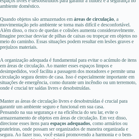
espaços livres e desobstruídos para garantir a fluidez e a segurança no
ambiente doméstico.
Quando objetos são armazenados em
áreas de circulação
, a
movimentação pelo ambiente se torna mais difícil e desconfortável.
Além disso, o risco de quedas e colisões aumenta consideravelmente.
Imagine precisar desviar de pilhas de caixas ou tropeçar em objetos no
meio do caminho. Essas situações podem resultar em lesões graves e
prejuízos materiais.
A organização adequada é fundamental para evitar o acúmulo de itens
em áreas de circulação. Ao manter esses espaços limpos e
desimpedidos, você facilita a passagem dos moradores e permite uma
circulação segura dentro de casa. Isso é especialmente importante em
situações de emergência, como durante um incêndio ou um terremoto,
onde é crucial ter saídas livres e desobstruídas.
Manter as áreas de circulação livres e desobstruídas é crucial para
garantir um ambiente seguro e funcional em sua casa.
Pensando na sua segurança e na eficiência do seu lar, evite o
armazenamento de objetos em áreas de circulação. Em vez disso,
direcione esses itens para
espaços adequados
, como armários ou
prateleiras, onde possam ser organizados de maneira organizada e
segura. Ao fazer isso, você estará promovendo a harmonia e o bem-