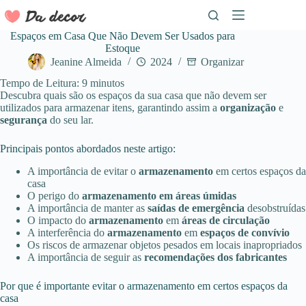
Pular
para
o
Espaços em Casa Que Não Devem Ser Usados para
conteúdo
Estoque
Jeanine Almeida
2024
Organizar
Tempo de Leitura:
9
minutos
Descubra quais são os espaços da sua casa que não devem ser
utilizados para armazenar itens, garantindo assim a
organização
e
segurança
do seu lar.
Principais pontos abordados neste artigo:
A importância de evitar o
armazenamento
em certos espaços da
casa
O perigo do
armazenamento em áreas úmidas
A importância de manter as
saídas de emergência
desobstruídas
O impacto do
armazenamento
em
áreas de circulação
A interferência do
armazenamento
em
espaços de convívio
Os riscos de armazenar objetos pesados em locais inapropriados
A importância de seguir as
recomendações dos fabricantes
Por que é importante evitar o armazenamento em certos espaços da
casa