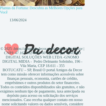
Plantas da Fortuna: Descubra as Melhores Opções para
Você
13/06/2024
© 2025 -https://amigosdadecor.com/ Amigos Da Decor |
CNPJ: 47.167.102/0001-60 Operado por GNOMO
DIGITAL SOLUÇÕES WEB LTDA -GNOMO
DIGITAL MIDIA - Pedro Delmanto Sobrinho, 196 -
Vila Maria, CEP 18.611 - 355
BOTUCATU – SP, Brasil O portal Amigos da Decor
tem como missão oferecer informações acessíveis sobre
finanças pessoais, economia, cartões de crédito,
empréstimos e outros produtos do setor financeiro.
Todos os conteúdos disponibilizados são gratuitos, e não
exigimos nenhum tipo de pagamento, taxa antecipada ou
depósito para acesso ou solicitação dos serviços
mencionados. Caso receba qualquer contato em nosso
nome solicitando valores ou dados sensíveis, considere