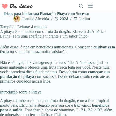
Pular
para
o
Dicas para Iniciar sua Plantação Pitaya com Sucesso
conteúdo
Jeanine Almeida
2024
Jardim
Tempo de Leitura:
4
minutos
A pitaya é conhecida como fruta do dragão. Ela vem da América
Latina. Tem uma aparência vibrante e um sabor único.
Além disso, é rica em benefícios nutricionais. Começar a
cultivar essa
fruta
no seu quintal traz muita satisfação.
Não é só legal, traz vantagens para sua saúde. Além disso, ajuda o
meio ambiente e oferece uma fruta fresca feita por você. Neste guia,
você aprenderá dicas fundamentais. Descobrirá como
começar sua
plantação de pitaya
com sucesso. Desde deixar o solo certo até os
primeiros cuidados necessários.
Introdução sobre a Pitaya
A pitaya, também chamada de fruta do dragão, é uma fruta tropical
muito bela. Ela chama atenção pela sua cor e traz vários
benefícios
para a saúde
. Essa fruta é cheia de vitaminas C, B1, B2, e B3, além
de minerais como ferro, cálcio, e fósforo.