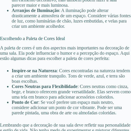
parecer maior e mais luminosa.
Arranjos de Iluminação
: A iluminação pode alterar
drasticamente a atmosfera de um espaço. Considere várias fontes
de luz, como luminárias de chão, luzes embutidas, e velas para
criar um ambiente acolhedor.
Escolhendo a Paleta de Cores Ideal
A paleta de cores é um dos aspectos mais importantes na decoração de
uma sala. Ela pode influenciar o humor e a percepção do espaço. Aqui
estão algumas dicas para escolher a paleta de cores perfeita:
Inspire-se na Natureza
: Cores encontradas na natureza tendem
a criar um ambiente tranquilo. Tons de verde, azul, e terra são
boas escolhas.
Cores Neutras para Flexibilidade
: Cores neutras como cinza,
bege, e branco oferecem grande versatilidade. Elas servem como
uma tela em branco para adicionar acessórios coloridos.
Ponto de Cor
: Se você prefere um espaço mais neutro,
considere adicionar um ponto de cor vibrante. Pode ser uma
parede pintada, uma obra de arte ou almofadas coloridas.
Lembrando que a decoração de sua sala deve refletir sua personalidade
e estilo de vida. Não tenha medo de experimentar e misturar diferentes