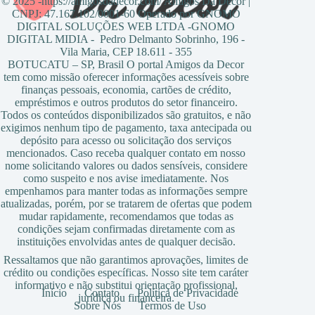
© 2025 -https://amigosdadecor.com/ Amigos Da Decor |
CNPJ: 47.167.102/0001-60 Operado por GNOMO
DIGITAL SOLUÇÕES WEB LTDA -GNOMO
DIGITAL MIDIA - Pedro Delmanto Sobrinho, 196 -
Vila Maria, CEP 18.611 - 355
BOTUCATU – SP, Brasil O portal Amigos da Decor
tem como missão oferecer informações acessíveis sobre
finanças pessoais, economia, cartões de crédito,
empréstimos e outros produtos do setor financeiro.
Todos os conteúdos disponibilizados são gratuitos, e não
exigimos nenhum tipo de pagamento, taxa antecipada ou
depósito para acesso ou solicitação dos serviços
mencionados. Caso receba qualquer contato em nosso
nome solicitando valores ou dados sensíveis, considere
como suspeito e nos avise imediatamente. Nos
empenhamos para manter todas as informações sempre
atualizadas, porém, por se tratarem de ofertas que podem
mudar rapidamente, recomendamos que todas as
condições sejam confirmadas diretamente com as
instituições envolvidas antes de qualquer decisão.
Ressaltamos que não garantimos aprovações, limites de
crédito ou condições específicas. Nosso site tem caráter
informativo e não substitui orientação profissional,
Início
Contato
Política de Privacidade
jurídica ou financeira.
Sobre Nós
Termos de Uso