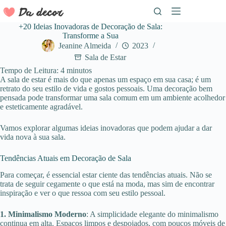
Pular
para
o
+20 Ideias Inovadoras de Decoração de Sala:
conteúdo
Transforme a Sua
Jeanine Almeida
2023
Sala de Estar
Tempo de Leitura:
4
minutos
A sala de estar é mais do que apenas um espaço em sua casa; é um
retrato do seu estilo de vida e gostos pessoais. Uma decoração bem
pensada pode transformar uma sala comum em um ambiente acolhedor
e esteticamente agradável.
Vamos explorar algumas ideias inovadoras que podem ajudar a dar
vida nova à sua sala.
Tendências Atuais em Decoração de Sala
Para começar, é essencial estar ciente das tendências atuais. Não se
trata de seguir cegamente o que está na moda, mas sim de encontrar
inspiração e ver o que ressoa com seu estilo pessoal.
1. Minimalismo Moderno
: A simplicidade elegante do minimalismo
continua em alta. Espaços limpos e despojados, com poucos móveis de