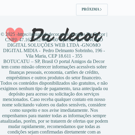
PRÓXIMA
© 2025 -https://amigosdadecor.com/ Amigos Da Decor |
CNPJ: 47.167.102/0001-60 Operado por GNOMO
DIGITAL SOLUÇÕES WEB LTDA -GNOMO
DIGITAL MIDIA - Pedro Delmanto Sobrinho, 196 -
Vila Maria, CEP 18.611 - 355
BOTUCATU – SP, Brasil O portal Amigos da Decor
tem como missão oferecer informações acessíveis sobre
finanças pessoais, economia, cartões de crédito,
empréstimos e outros produtos do setor financeiro.
Todos os conteúdos disponibilizados são gratuitos, e não
exigimos nenhum tipo de pagamento, taxa antecipada ou
depósito para acesso ou solicitação dos serviços
mencionados. Caso receba qualquer contato em nosso
nome solicitando valores ou dados sensíveis, considere
como suspeito e nos avise imediatamente. Nos
empenhamos para manter todas as informações sempre
atualizadas, porém, por se tratarem de ofertas que podem
mudar rapidamente, recomendamos que todas as
condições sejam confirmadas diretamente com as