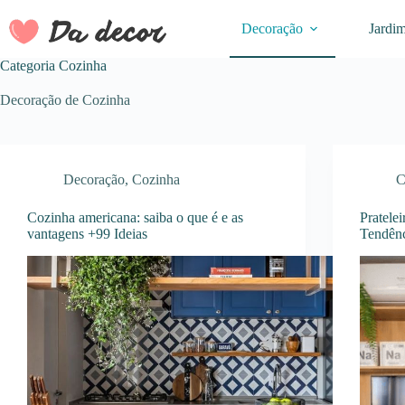
Pular
para
Decoração
Jardi
o
conteúdo
Categoria
Cozinha
Decoração de Cozinha
Decoração
,
Cozinha
C
Cozinha americana: saiba o que é e as
Pratele
vantagens +99 Ideias
Tendên