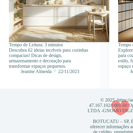
Tempo de Leitura:
3
minutos
Tempo d
Descubra 62 ideias incríveis para cozinhas
Explore 
compactas! Dicas de design,
para co
armazenamento e decoração para
estilo,
transformar espaços pequenos.
espaço 
Jeanine Almeida
22/11/2023
J
© 2025 -https://
47.167.102/0001-6
LTDA -GNOMO DIGITAL
BOTUCATU – SP, Bra
oferecer informações a
de crédito, empréstim