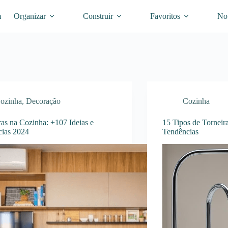
m
Organizar
Construir
Favoritos
Not
ozinha
,
Decoração
Cozinha
iras na Cozinha: +107 Ideias e
15 Tipos de Torneira
cias 2024
Tendências