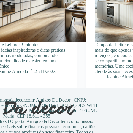
e Leitura:
3
minutos
Tempo de Leitura: 3
ideias inspiradoras e dicas práticas
mais do que apenas 
zinhas moduladas, combinando
refeições; é o coraç
 funcionalidade e design em um
se compartilham mo
único.
memórias. Uma cozi
eanine Almeida
21/11/2023
atende às suas nece
Jeanine Alme
amigosdadecor.com/ Amigos Da Decor | CNPJ:
0 Operado por GNOMO DIGITAL SOLUÇÕES WEB
 MIDIA - Pedro Delmanto Sobrinho, 196 - Vila
Maria, CEP 18.611 - 355
sil O portal Amigos da Decor tem como missão
cessíveis sobre finanças pessoais, economia, cartões
os e outros produtos do setor financeiro. Todos os