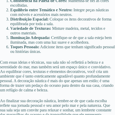
Consistência na Paleta de Cores:
Mantenha-se fiel às cores
escolhidas.
Equilíbrio entre Temático e Neutro:
Integre peças náuticas
com móveis e acessórios mais neutros.
Distribuição Espacial:
Coloque os itens decorativos de forma
equilibrada por toda a sala.
Variedade de Texturas:
Misture madeira, metal, tecidos e
outros materiais.
Iluminação Adequada:
Certifique-se de que a sala esteja bem
iluminada, mas com uma luz suave e acolhedora.
Toques Pessoais:
Adicione itens que tenham significado pessoal
ou histórias únicas.
Com essas ideias e técnicas, sua sala não só refletirá a beleza e a
serenidade do mar, mas também será um espaço único e convidativo.
Ao equilibrar cores, texturas e elementos decorativos, você cria um
ambiente que é tanto esteticamente agradável quanto profundamente
pessoal. A decoração náutica é mais do que apenas um estilo; é uma
forma de trazer um pedaço do oceano para dentro da sua casa, criando
um refúgio de calma e beleza.
Ao finalizar sua decoração náutica, lembre-se de que cada escolha
reflete sua jornada pessoal e seu amor pelo mar e pela natureza. Que
sua sala seja um convite para relaxar e sonhar, um lembrete constante
das maravilhas do oceano e da tranquilidade que ele representa.