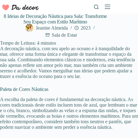
Pular
para
o
8 Ideias de Decoração Náutica para Sala: Transforme
conteúdo
Seu Espaço com Estilo Marítimo
Jeanine Almeida
2023
Sala de Estar
Tempo de Leitura:
4
minutos
A decoração náutica, com seu apelo ao oceano e à tranquilidade do
mar, oferece uma forma única e elegante de transformar o espaço da
sua sala. Combinando elementos clássicos e modernos, esta tendência
não apenas reflete um amor pelo mar, mas também cria um ambiente
sereno e acolhedor. Vamos mergulhar nas ideias que podem ajudar a
trazer a essência do oceano para o seu lar.
Paleta de Cores Náuticas
A escolha da paleta de cores é fundamental na decoração náutica. As
cores tradicionais deste estilo incluem tons de azul, que lembram o mar
e o céu, branco, simbolizando as velas e a espuma das ondas, e toques
de vermelho, evocando as boias e outros elementos marítimos. Para um
efeito contemporâneo, considere também tons neutros e pastéis, que
podem suavizar o ambiente sem perder a essência náutica.