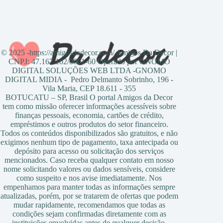
© 2025 -https://amigosdadecor.com/ Amigos Da Decor |
CNPJ: 47.167.102/0001-60 Operado por GNOMO
DIGITAL SOLUÇÕES WEB LTDA -GNOMO
DIGITAL MIDIA - Pedro Delmanto Sobrinho, 196 -
Vila Maria, CEP 18.611 - 355
BOTUCATU – SP, Brasil O portal Amigos da Decor
tem como missão oferecer informações acessíveis sobre
finanças pessoais, economia, cartões de crédito,
empréstimos e outros produtos do setor financeiro.
Todos os conteúdos disponibilizados são gratuitos, e não
exigimos nenhum tipo de pagamento, taxa antecipada ou
depósito para acesso ou solicitação dos serviços
mencionados. Caso receba qualquer contato em nosso
nome solicitando valores ou dados sensíveis, considere
como suspeito e nos avise imediatamente. Nos
empenhamos para manter todas as informações sempre
atualizadas, porém, por se tratarem de ofertas que podem
mudar rapidamente, recomendamos que todas as
condições sejam confirmadas diretamente com as
instituições envolvidas antes de qualquer decisão.