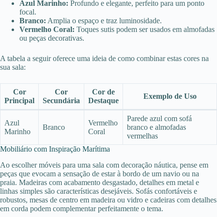
Azul Marinho:
Profundo e elegante, perfeito para um ponto
focal.
Branco:
Amplia o espaço e traz luminosidade.
Vermelho Coral:
Toques sutis podem ser usados em almofadas
ou peças decorativas.
A tabela a seguir oferece uma ideia de como combinar estas cores na
sua sala:
Cor
Cor
Cor de
Exemplo de Uso
Principal
Secundária
Destaque
Parede azul com sofá
Azul
Vermelho
Branco
branco e almofadas
Marinho
Coral
vermelhas
Mobiliário com Inspiração Marítima
Ao escolher móveis para uma sala com decoração náutica, pense em
peças que evocam a sensação de estar à bordo de um navio ou na
praia. Madeiras com acabamento desgastado, detalhes em metal e
linhas simples são características desejáveis. Sofás confortáveis e
robustos, mesas de centro em madeira ou vidro e cadeiras com detalhes
em corda podem complementar perfeitamente o tema.