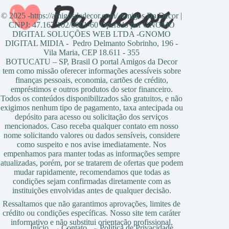
© 2025 -https://amigosdadecor.com/ Amigos Da Decor |
CNPJ: 47.167.102/0001-60 Operado por GNOMO
DIGITAL SOLUÇÕES WEB LTDA -GNOMO
DIGITAL MIDIA - Pedro Delmanto Sobrinho, 196 -
Vila Maria, CEP 18.611 - 355
BOTUCATU – SP, Brasil O portal Amigos da Decor
tem como missão oferecer informações acessíveis sobre
finanças pessoais, economia, cartões de crédito,
empréstimos e outros produtos do setor financeiro.
Todos os conteúdos disponibilizados são gratuitos, e não
exigimos nenhum tipo de pagamento, taxa antecipada ou
depósito para acesso ou solicitação dos serviços
mencionados. Caso receba qualquer contato em nosso
nome solicitando valores ou dados sensíveis, considere
como suspeito e nos avise imediatamente. Nos
empenhamos para manter todas as informações sempre
atualizadas, porém, por se tratarem de ofertas que podem
mudar rapidamente, recomendamos que todas as
condições sejam confirmadas diretamente com as
instituições envolvidas antes de qualquer decisão.
Ressaltamos que não garantimos aprovações, limites de
crédito ou condições específicas. Nosso site tem caráter
informativo e não substitui orientação profissional,
Início
Contato
Política de Privacidade