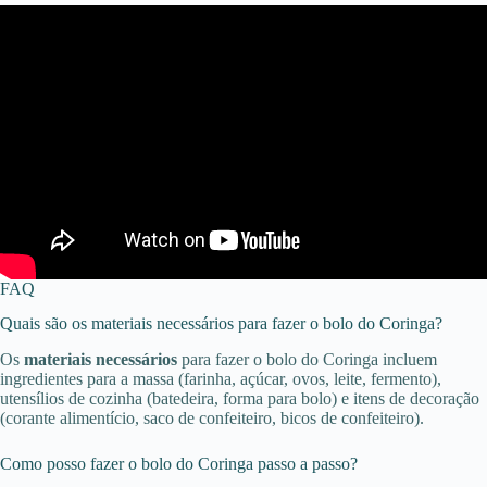
FAQ
Quais são os materiais necessários para fazer o bolo do Coringa?
Os
materiais necessários
para fazer o bolo do Coringa incluem
ingredientes para a massa (farinha, açúcar, ovos, leite, fermento),
utensílios de cozinha (batedeira, forma para bolo) e itens de decoração
(corante alimentício, saco de confeiteiro, bicos de confeiteiro).
Como posso fazer o bolo do Coringa passo a passo?