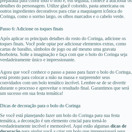
preparada para cobrir todo o bolo e, em seguida, comece a adicionar os
detalhes do personagem. Utilize glacê colorido, pasta americana ou
outros ingredientes decorativos para criar a maquiagem icônica do
Coringa, como o sorriso largo, os olhos marcados e o cabelo verde.
Passo 6: Adicione os toques finais
Após aplicar os principais detalhes do rosto do Coringa, adicione os
toques finais. Você pode optar por adicionar elementos extras, como
cartas de baralho, símbolos de jogo ou até mesmo uma gravata
borboleta. Solte a imaginação e faça com que o bolo do Coringa seja
verdadeiramente único e impressionante.
Agora que você conhece o passo a passo para fazer o bolo do Coringa,
está pronto para colocar a mão na massa e surpreender seus
convidados com um bolo temático incrível. Lembre-se de se divertir
durante o processo e aproveitar o resultado final. Garantimos que será
um sucesso em sua festa temática!
Dicas de decoração para o bolo do Coringa
Se você está planejando fazer um bolo do Coringa para sua festa
temática, a decoração é um elemento crucial para torná-lo
verdadeiramente incrível e memorável. Aqui estão algumas
dicas de
decoração
para ajudar você a criar um bolo que impressionará seus