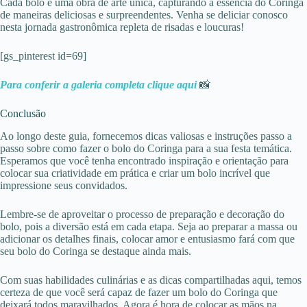
Cada bolo é uma obra de arte única, capturando a essência do Coringa
de maneiras deliciosas e surpreendentes. Venha se deliciar conosco
nesta jornada gastronômica repleta de risadas e loucuras!
[gs_pinterest id=69]
Para conferir a galeria completa clique a
q
ui
📸
Conclusão
Ao longo deste guia, fornecemos dicas valiosas e instruções passo a
passo sobre como fazer o bolo do Coringa para a sua festa temática.
Esperamos que você tenha encontrado inspiração e orientação para
colocar sua criatividade em prática e criar um bolo incrível que
impressione seus convidados.
Lembre-se de aproveitar o processo de preparação e decoração do
bolo, pois a diversão está em cada etapa. Seja ao preparar a massa ou
adicionar os detalhes finais, colocar amor e entusiasmo fará com que
seu bolo do Coringa se destaque ainda mais.
Com suas habilidades culinárias e as dicas compartilhadas aqui, temos
certeza de que você será capaz de fazer um bolo do Coringa que
deixará todos maravilhados. Agora é hora de colocar as mãos na