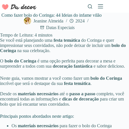
Pular
para
o
Como fazer bolo do Coringa: 44 Ideias do infame vilão
conteúdo
Jeanine Almeida
2024
Datas Especiais
Tempo de Leitura:
4
minutos
Se você está planejando uma
festa temática
do Coringa e quer
impressionar seus convidados, não pode deixar de incluir um
bolo do
Coringa
na sua celebração.
O
bolo do Coringa
é uma opção perfeita
para decorar a mesa e
surpreender a todos com sua
decoração fantástica
e sabor delicioso.
Neste guia,
vamos mostrar a você como fazer um
bolo do Coringa
incrível
que será o destaque da sua
festa temática
.
Desde os
materiais necessários
até o
passo a passo
completo, você
encontrará todas as informações e
dicas de decoração
para criar um
bolo que irá encantar seus convidados.
Principais pontos abordados neste artigo:
Os
materiais necessários
para fazer o bolo do Coringa