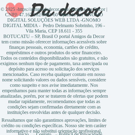
© 2025 -https://amigosdadecor.com/ Amigos Da Decor |
CNPJ: 47.167.102/0001-60 Operado por GNOMO
DIGITAL SOLUÇÕES WEB LTDA -GNOMO
DIGITAL MIDIA - Pedro Delmanto Sobrinho, 196 -
Vila Maria, CEP 18.611 - 355
BOTUCATU – SP, Brasil O portal Amigos da Decor
tem como missão oferecer informações acessíveis sobre
finanças pessoais, economia, cartões de crédito,
empréstimos e outros produtos do setor financeiro.
Todos os conteúdos disponibilizados são gratuitos, e não
exigimos nenhum tipo de pagamento, taxa antecipada ou
depósito para acesso ou solicitação dos serviços
mencionados. Caso receba qualquer contato em nosso
nome solicitando valores ou dados sensíveis, considere
como suspeito e nos avise imediatamente. Nos
empenhamos para manter todas as informações sempre
atualizadas, porém, por se tratarem de ofertas que podem
mudar rapidamente, recomendamos que todas as
condições sejam confirmadas diretamente com as
instituições envolvidas antes de qualquer decisão.
Ressaltamos que não garantimos aprovações, limites de
crédito ou condições específicas. Nosso site tem caráter
informativo e não substitui orientação profissional,
Início
Contato
Política de Privacidade