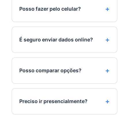
escolhida e do processo de análise.
Posso fazer pelo celular?
Sim. Grande parte das instituições
possui aplicativos próprios.
É seguro enviar dados online?
Os bancos utilizam sistemas modernos
de segurança e criptografia.
Posso comparar opções?
Sim. Comparar instituições ajuda a
encontrar melhores condições.
Preciso ir presencialmente?
Em muitos casos, todo o processo pode
ser feito digitalmente.