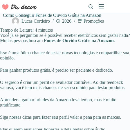
Pular
para
o
Como Conseguir Fones de Ouvido Grátis na Amazon
conteúdo
Lucas Cordeiro
2026
Promoções
Tempo de Leitura:
4
minutos
Você já se perguntou se é possível receber eletrônicos sem gastar nada?
Muitas pessoas buscam
Fones de Ouvido Grátis na Amazon
.
Isso é uma ótima chance de testar novas tecnologias e compartilhar sua
opinião.
Para ganhar produtos grátis, é preciso ser paciente e dedicado.
O segredo é criar um perfil de avaliador confiável. Ao dar feedback
valioso, você tem mais chances de ser escolhido para testar produtos.
Aprender a ganhar brindes da Amazon leva tempo, mas é muito
gratificante.
Siga nossas dicas para fazer seu perfil valer a pena para as marcas.
Elas querem avaliações honestas e detalhadas sobre áudio.