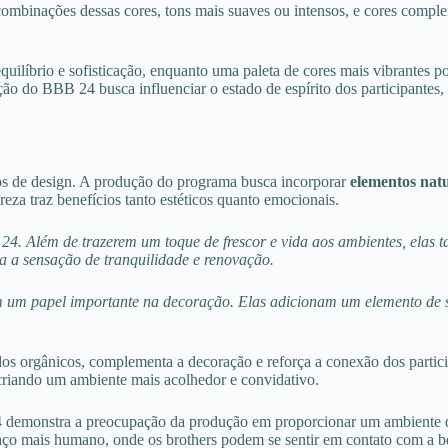
mbinações dessas cores, tons mais suaves ou intensos, e cores compleme
líbrio e sofisticação, enquanto uma paleta de cores mais vibrantes pod
ução do BBB 24 busca influenciar o estado de espírito dos participant
os de design. A produção do programa busca incorporar
elementos natu
ureza traz benefícios tanto estéticos quanto emocionais.
. Além de trazerem um toque de frescor e vida aos ambientes, elas ta
a a sensação de tranquilidade e renovação.
um papel importante na decoração. Elas adicionam um elemento de so
idos orgânicos, complementa a decoração e reforça a conexão dos parti
 criando um ambiente mais acolhedor e convidativo.
 demonstra a preocupação da produção em proporcionar um ambiente qu
aço mais humano, onde os brothers podem se sentir em contato com a be