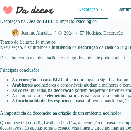
Pular
para
Decoração
Jardi
o
conteúdo
Decoração na Casa do BBB24: Impacto Psicológico
Jeanine Almeida
2024
Notícias
,
Decoração
Tempo de Leitura:
14
minutos
Nesta seção, discutiremos a
influência
da
decoração
da
casa
do Big B
Descubra como a ambientação e o design do ambiente podem afetar psi
Principais conclusões:
A
decoração
da
casa BBB 24
tem um impacto significativo no 
Ambientes
acolhedores e confortáveis ajudam a melhorar o bem-
As
cores
utilizadas na
decoração
podem despertar diferentes e
A incorporação de
elementos naturais
na decoração contribui p
A
funcionalidade
dos
espaços
na
casa
influencia nas interações
A importância da decoração na criação de um ambiente acolhedor
Quando se trata do Big Brother Brasil 24, a decoração da
casa
desempe
decorativos não apenas torna o espaço visualmente atraente, mas tamb