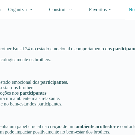
m
Organizar
Construir
Favoritos
Not
rother Brasil 24 no estado emocional e comportamento dos
participan
cologicamente os brothers.
estado emocional dos
participantes
.
estar dos brothers.
moções nos
participantes
.
ara um ambiente mais relaxante.
 e no bem-estar dos participantes.
nha um papel crucial na criação de um
ambiente acolhedor
e confortá
ém pode impactar positivamente no bem-estar dos brothers.