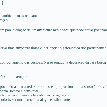
 |
m ambiente mais relaxante |
ração |
em para a criação de um
ambiente acolhedor
que pode afetar positiva
criar uma atmosfera única e influenciar o
psicológico
dos participantes
o comportamento das pessoas. Nesse sentido, a decoração da casa busca
ções. Por exemplo:
, podendo ajudar a reduzir o estresse e proporcionar uma sensação de ca
onia, frescor e bem-estar.
rtar paixão, intensidade e até mesmo agitação.
dendo trazer uma atmosfera alegre e estimulante.