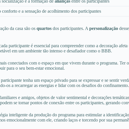
 socialização e a formação de
alianças
entre os participantes
conforto e a sensação de acolhimento dos participantes
ração da casa são os
quartos
dos participantes. A
personalização
desse
e cada participante é essencial para compreender como a decoração afet
nfortável em um ambiente tão intenso e desafiador como o BBB.
 mais conectados com o espaço em que vivem durante o programa. Ter obj
uir para o seu bem-estar emocional.
participante tenha um espaço privado para se expressar e se sentir ver
do-os a recarregar as energias e lidar com os desafios do confinamento.
amiliares e amigos, objetos de valor sentimental e decorações temáticas
odem se tornar pontos de conexão entre os participantes, gerando con
égia inteligente da produção do programa para estimular a identificaçã
armos emocionalmente com ele, criando laços e torcendo por sua permanê