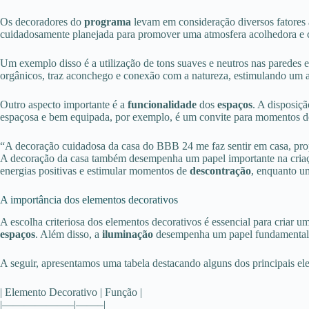
Os decoradores do
programa
levam em consideração diversos fatores 
cuidadosamente planejada para promover uma atmosfera acolhedora e 
Um exemplo disso é a utilização de tons suaves e neutros nas paredes 
orgânicos, traz aconchego e conexão com a natureza, estimulando um 
Outro aspecto importante é a
funcionalidade
dos
espaços
. A disposiç
espaçosa e bem equipada, por exemplo, é um convite para momentos de
“A decoração cuidadosa da casa do BBB 24 me faz sentir em casa, pro
A decoração da casa também desempenha um papel importante na criação
energias positivas e estimular momentos de
descontração
, enquanto u
A importância dos elementos decorativos
A escolha criteriosa dos elementos decorativos é essencial para criar u
espaços
. Além disso, a
iluminação
desempenha um papel fundamental, a
A seguir, apresentamos uma tabela destacando alguns dos principais e
| Elemento Decorativo | Função |
|——————–|——–|