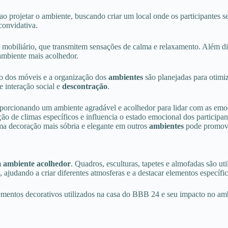
ao projetar o ambiente, buscando criar um local onde os participantes
convidativa.
e mobiliário, que transmitem sensações de calma e relaxamento. Além d
ambiente mais acolhedor.
ão dos móveis e a organização dos
ambientes
são planejadas para otimiz
 interação social e
descontração
.
porcionando um ambiente agradável e acolhedor para lidar com as emoç
 de climas específicos e influencia o estado emocional dos participa
ma decoração mais sóbria e elegante em outros
ambientes
pode promover
m
ambiente acolhedor
. Quadros, esculturas, tapetes e almofadas são ut
judando a criar diferentes atmosferas e a destacar elementos específi
lementos decorativos utilizados na casa do BBB 24 e seu impacto no am