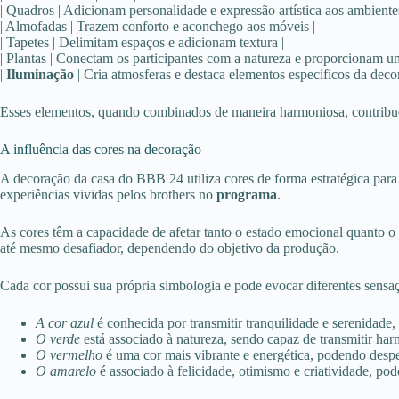
| Quadros | Adicionam personalidade e expressão artística aos ambientes
| Almofadas | Trazem conforto e aconchego aos móveis |
| Tapetes | Delimitam espaços e adicionam textura |
| Plantas | Conectam os participantes com a natureza e proporcionam u
|
Iluminação
| Cria atmosferas e destaca elementos específicos da deco
Esses elementos, quando combinados de maneira harmoniosa, contribu
A influência das cores na decoração
A decoração da casa do BBB 24 utiliza cores de forma estratégica para 
experiências vividas pelos brothers no
programa
.
As cores têm a capacidade de afetar tanto o estado emocional quanto 
até mesmo desafiador, dependendo do objetivo da produção.
Cada cor possui sua própria simbologia e pode evocar diferentes sensa
A cor azul
é conhecida por transmitir tranquilidade e serenidade
O verde
está associado à natureza, sendo capaz de transmitir harm
O vermelho
é uma cor mais vibrante e energética, podendo despe
O amarelo
é associado à felicidade, otimismo e criatividade, po