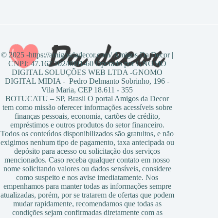
© 2025 -https://amigosdadecor.com/ Amigos Da Decor |
CNPJ: 47.167.102/0001-60 Operado por GNOMO
DIGITAL SOLUÇÕES WEB LTDA -GNOMO
DIGITAL MIDIA - Pedro Delmanto Sobrinho, 196 -
Vila Maria, CEP 18.611 - 355
BOTUCATU – SP, Brasil O portal Amigos da Decor
tem como missão oferecer informações acessíveis sobre
finanças pessoais, economia, cartões de crédito,
empréstimos e outros produtos do setor financeiro.
Todos os conteúdos disponibilizados são gratuitos, e não
exigimos nenhum tipo de pagamento, taxa antecipada ou
depósito para acesso ou solicitação dos serviços
mencionados. Caso receba qualquer contato em nosso
nome solicitando valores ou dados sensíveis, considere
como suspeito e nos avise imediatamente. Nos
empenhamos para manter todas as informações sempre
atualizadas, porém, por se tratarem de ofertas que podem
mudar rapidamente, recomendamos que todas as
condições sejam confirmadas diretamente com as