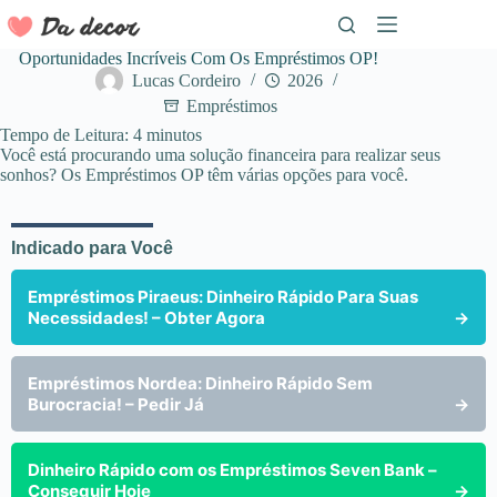
Pular
para
o
Oportunidades Incríveis Com Os Empréstimos OP!
conteúdo
Lucas Cordeiro
2026
Empréstimos
Tempo de Leitura:
4
minutos
Você está procurando uma solução financeira para realizar seus
sonhos? Os Empréstimos OP têm várias opções para você.
Indicado para Você
Empréstimos Piraeus: Dinheiro Rápido Para Suas
Necessidades! – Obter Agora
→
Empréstimos Nordea: Dinheiro Rápido Sem
Burocracia! – Pedir Já
→
Dinheiro Rápido com os Empréstimos Seven Bank –
Conseguir Hoje
→