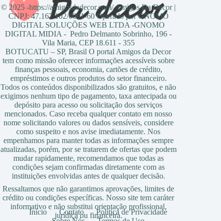
© 2025 -https://amigosdadecor.com/ Amigos Da Decor |
CNPJ: 47.167.102/0001-60 Operado por GNOMO
DIGITAL SOLUÇÕES WEB LTDA -GNOMO
DIGITAL MIDIA - Pedro Delmanto Sobrinho, 196 -
Vila Maria, CEP 18.611 - 355
BOTUCATU – SP, Brasil O portal Amigos da Decor
tem como missão oferecer informações acessíveis sobre
finanças pessoais, economia, cartões de crédito,
empréstimos e outros produtos do setor financeiro.
Todos os conteúdos disponibilizados são gratuitos, e não
exigimos nenhum tipo de pagamento, taxa antecipada ou
depósito para acesso ou solicitação dos serviços
mencionados. Caso receba qualquer contato em nosso
nome solicitando valores ou dados sensíveis, considere
como suspeito e nos avise imediatamente. Nos
empenhamos para manter todas as informações sempre
atualizadas, porém, por se tratarem de ofertas que podem
mudar rapidamente, recomendamos que todas as
condições sejam confirmadas diretamente com as
instituições envolvidas antes de qualquer decisão.
Ressaltamos que não garantimos aprovações, limites de
crédito ou condições específicas. Nosso site tem caráter
informativo e não substitui orientação profissional,
Início
Contato
Política de Privacidade
jurídica ou financeira.
Sobre Nós
Termos de Uso