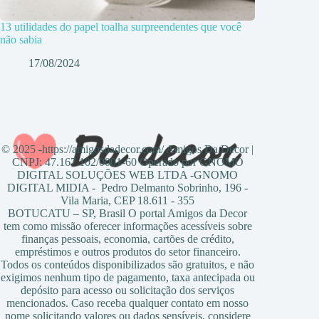
13 utilidades do papel toalha surpreendentes que você
não sabia
17/08/2024
© 2025 -https://amigosdadecor.com/ Amigos Da Decor |
CNPJ: 47.167.102/0001-60 Operado por GNOMO
DIGITAL SOLUÇÕES WEB LTDA -GNOMO
DIGITAL MIDIA - Pedro Delmanto Sobrinho, 196 -
Vila Maria, CEP 18.611 - 355
BOTUCATU – SP, Brasil O portal Amigos da Decor
tem como missão oferecer informações acessíveis sobre
finanças pessoais, economia, cartões de crédito,
empréstimos e outros produtos do setor financeiro.
Todos os conteúdos disponibilizados são gratuitos, e não
exigimos nenhum tipo de pagamento, taxa antecipada ou
depósito para acesso ou solicitação dos serviços
mencionados. Caso receba qualquer contato em nosso
nome solicitando valores ou dados sensíveis, considere