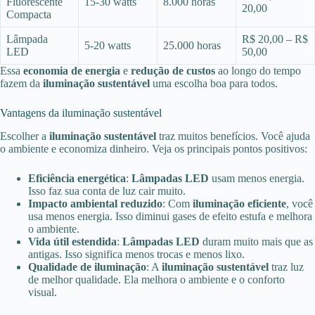
Fluorescente
15-30 watts
8.000 horas
20,00
Compacta
Lâmpada
R$ 20,00 – R$
5-20 watts
25.000 horas
LED
50,00
Essa
economia de energia
e
redução de custos
ao longo do tempo
fazem da
iluminação sustentável
uma escolha boa para todos.
Vantagens da iluminação sustentável
Escolher a
iluminação sustentável
traz muitos benefícios. Você ajuda
o ambiente e economiza dinheiro. Veja os principais pontos positivos:
Eficiência energética
:
Lâmpadas LED
usam menos energia.
Isso faz sua conta de luz cair muito.
Impacto ambiental reduzido
: Com
iluminação eficiente
, você
usa menos energia. Isso diminui gases de efeito estufa e melhora
o ambiente.
Vida útil estendida
:
Lâmpadas LED
duram muito mais que as
antigas. Isso significa menos trocas e menos lixo.
Qualidade de iluminação
: A
iluminação sustentável
traz luz
de melhor qualidade. Ela melhora o ambiente e o conforto
visual.