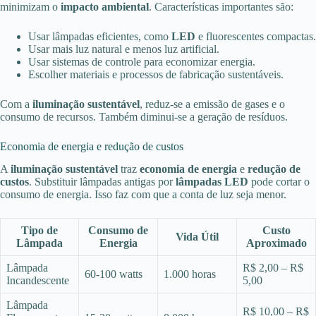
minimizam o
impacto ambiental
. Características importantes são:
Usar lâmpadas eficientes, como
LED
e fluorescentes compactas.
Usar mais luz natural e menos luz artificial.
Usar sistemas de controle para economizar energia.
Escolher materiais e processos de fabricação sustentáveis.
Com a
iluminação sustentável
, reduz-se a emissão de gases e o
consumo de recursos. Também diminui-se a geração de resíduos.
Economia de energia e redução de custos
A
iluminação sustentável
traz
economia de energia
e
redução de
custos
. Substituir lâmpadas antigas por
lâmpadas LED
pode cortar o
consumo de energia. Isso faz com que a conta de luz seja menor.
Tipo de
Consumo de
Custo
Vida Útil
Lâmpada
Energia
Aproximado
Lâmpada
R$ 2,00 – R$
60-100 watts
1.000 horas
Incandescente
5,00
Lâmpada
R$ 10,00 – R$