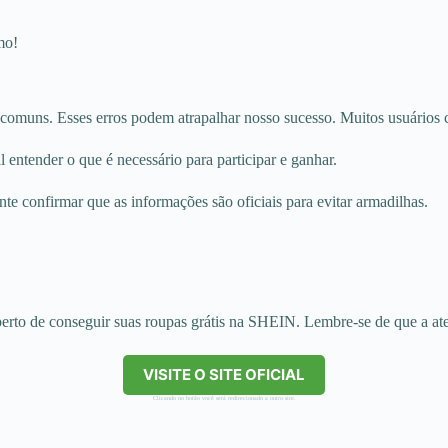
mo!
comuns. Esses erros podem atrapalhar nosso sucesso. Muitos usuários 
ntender o que é necessário para participar e ganhar.
e confirmar que as informações são oficiais para evitar armadilhas.
erto de conseguir suas roupas grátis na SHEIN. Lembre-se de que a aten
VISITE O SITE OFICIAL
Clicando no botão você será redirecionado a outro site.