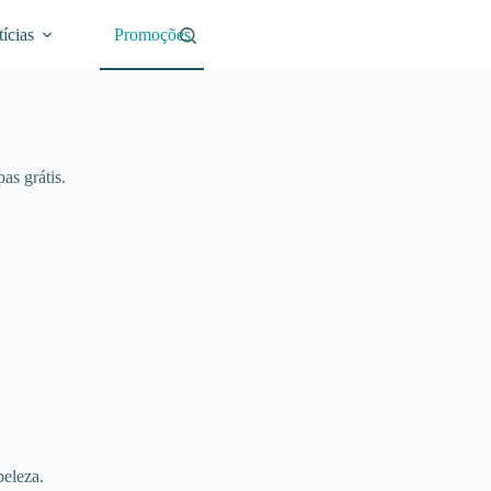
ícias
Promoções
as grátis.
beleza.