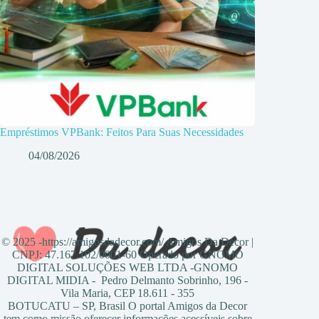
Empréstimos VPBank: Feitos Para Suas Necessidades
04/08/2026
© 2025 -https://amigosdadecor.com/ Amigos Da Decor |
CNPJ: 47.167.102/0001-60 Operado por GNOMO
DIGITAL SOLUÇÕES WEB LTDA -GNOMO
DIGITAL MIDIA - Pedro Delmanto Sobrinho, 196 -
Vila Maria, CEP 18.611 - 355
BOTUCATU – SP, Brasil O portal Amigos da Decor
tem como missão oferecer informações acessíveis sobre