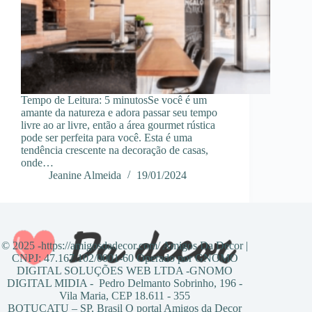
Tempo de Leitura: 5 minutosSe você é um
amante da natureza e adora passar seu tempo
livre ao ar livre, então a área gourmet rústica
pode ser perfeita para você. Esta é uma
tendência crescente na decoração de casas,
onde…
Jeanine Almeida
19/01/2024
© 2025 -https://amigosdadecor.com/ Amigos Da Decor |
CNPJ: 47.167.102/0001-60 Operado por GNOMO
DIGITAL SOLUÇÕES WEB LTDA -GNOMO
DIGITAL MIDIA - Pedro Delmanto Sobrinho, 196 -
Vila Maria, CEP 18.611 - 355
BOTUCATU – SP, Brasil O portal Amigos da Decor