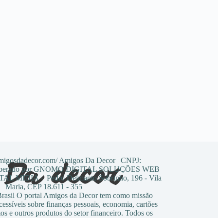
amigosdadecor.com/ Amigos Da Decor | CNPJ:
0 Operado por GNOMO DIGITAL SOLUÇÕES WEB
 MIDIA - Pedro Delmanto Sobrinho, 196 - Vila
Maria, CEP 18.611 - 355
sil O portal Amigos da Decor tem como missão
cessíveis sobre finanças pessoais, economia, cartões
os e outros produtos do setor financeiro. Todos os