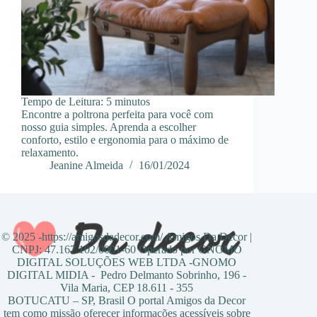
Tempo de Leitura:
5
minutos
Encontre a poltrona perfeita para você com
nosso guia simples. Aprenda a escolher
conforto, estilo e ergonomia para o máximo de
relaxamento.
Jeanine Almeida
16/01/2024
© 2025 -https://amigosdadecor.com/ Amigos Da Decor |
CNPJ: 47.167.102/0001-60 Operado por GNOMO
DIGITAL SOLUÇÕES WEB LTDA -GNOMO
DIGITAL MIDIA - Pedro Delmanto Sobrinho, 196 -
Vila Maria, CEP 18.611 - 355
BOTUCATU – SP, Brasil O portal Amigos da Decor
tem como missão oferecer informações acessíveis sobre