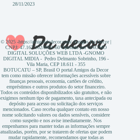
28/11/2023
© 2025 -https://amigosdadecor.com/ Amigos Da Decor |
CNPJ: 47.167.102/0001-60 Operado por GNOMO
DIGITAL SOLUÇÕES WEB LTDA -GNOMO
DIGITAL MIDIA - Pedro Delmanto Sobrinho, 196 -
Vila Maria, CEP 18.611 - 355
BOTUCATU – SP, Brasil O portal Amigos da Decor
tem como missão oferecer informações acessíveis sobre
finanças pessoais, economia, cartões de crédito,
empréstimos e outros produtos do setor financeiro.
Todos os conteúdos disponibilizados são gratuitos, e não
exigimos nenhum tipo de pagamento, taxa antecipada ou
depósito para acesso ou solicitação dos serviços
mencionados. Caso receba qualquer contato em nosso
nome solicitando valores ou dados sensíveis, considere
como suspeito e nos avise imediatamente. Nos
empenhamos para manter todas as informações sempre
atualizadas, porém, por se tratarem de ofertas que podem
mudar rapidamente, recomendamos que todas as