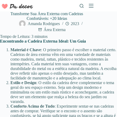
Pular
para
o
Transforme Sua Área Externa com Cadeiras
conteúdo
Confortáveis: +20 Ideias
Amanda Rodrigues
2023
Área Externa
Tempo de Leitura:
3
minutos
Encontrando a Cadeira Externa Ideal: Um Guia
Material é Chave
: O primeiro passo é escolher o material certo.
Cadeiras de área externa vêm em uma variedade de materiais
como madeira, metal, rattan, plástico e tecidos resistentes às
intempéries. Cada material tem suas vantagens, como a
durabilidade do metal ou a estética natural da madeira. A escolha
deve refletir não apenas o estilo desejado, mas também a
facilidade de manutenção e a adequação ao clima local.
Estilo e Design
: O estilo da cadeira deve complementar o tema
geral do seu espaço externo. Seja um design moderno e
minimalista ou um estilo mais rústico e aconchegante, a cadeira
deve ser um elemento que realça a beleza do seu jardim ou
varanda.
Conforto Acima de Tudo
: Experimente sentar-se nas cadeiras
antes de comprar. Verifique se o encosto e o assento são
confortáveis, se há apoio suficiente para os braços e se a altura é