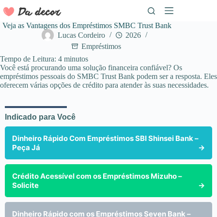
Pular
para
o
Veja as Vantagens dos Empréstimos SMBC Trust Bank
conteúdo
Lucas Cordeiro
2026
Empréstimos
Tempo de Leitura:
4
minutos
Você está procurando uma solução financeira confiável? Os
empréstimos pessoais do SMBC Trust Bank podem ser a resposta. Eles
oferecem várias opções de crédito para atender às suas necessidades.
Indicado para Você
Dinheiro Rápido Com Empréstimos SBI Shinsei Bank –
Peça Já
→
Crédito Acessível com os Empréstimos Mizuho –
Solicite
→
Dinheiro Rápido com os Empréstimos Seven Bank –