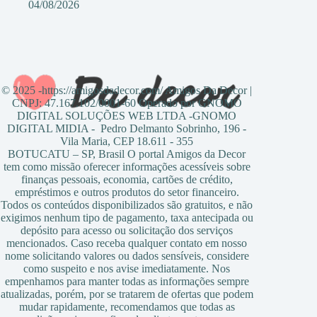
04/08/2026
© 2025 -https://amigosdadecor.com/ Amigos Da Decor |
CNPJ: 47.167.102/0001-60 Operado por GNOMO
DIGITAL SOLUÇÕES WEB LTDA -GNOMO
DIGITAL MIDIA - Pedro Delmanto Sobrinho, 196 -
Vila Maria, CEP 18.611 - 355
BOTUCATU – SP, Brasil O portal Amigos da Decor
tem como missão oferecer informações acessíveis sobre
finanças pessoais, economia, cartões de crédito,
empréstimos e outros produtos do setor financeiro.
Todos os conteúdos disponibilizados são gratuitos, e não
exigimos nenhum tipo de pagamento, taxa antecipada ou
depósito para acesso ou solicitação dos serviços
mencionados. Caso receba qualquer contato em nosso
nome solicitando valores ou dados sensíveis, considere
como suspeito e nos avise imediatamente. Nos
empenhamos para manter todas as informações sempre
atualizadas, porém, por se tratarem de ofertas que podem
mudar rapidamente, recomendamos que todas as