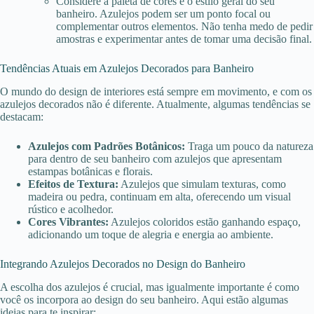
Considere a paleta de cores e o estilo geral do seu
banheiro. Azulejos podem ser um ponto focal ou
complementar outros elementos. Não tenha medo de pedir
amostras e experimentar antes de tomar uma decisão final.
Tendências Atuais em Azulejos Decorados para Banheiro
O mundo do design de interiores está sempre em movimento, e com os
azulejos decorados não é diferente. Atualmente, algumas tendências se
destacam:
Azulejos com Padrões Botânicos:
Traga um pouco da natureza
para dentro de seu banheiro com azulejos que apresentam
estampas botânicas e florais.
Efeitos de Textura:
Azulejos que simulam texturas, como
madeira ou pedra, continuam em alta, oferecendo um visual
rústico e acolhedor.
Cores Vibrantes:
Azulejos coloridos estão ganhando espaço,
adicionando um toque de alegria e energia ao ambiente.
Integrando Azulejos Decorados no Design do Banheiro
A escolha dos azulejos é crucial, mas igualmente importante é como
você os incorpora ao design do seu banheiro. Aqui estão algumas
ideias para te inspirar: