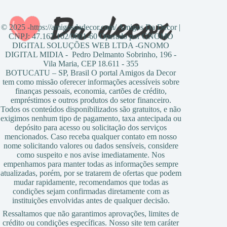
© 2025 -https://amigosdadecor.com/ Amigos Da Decor |
CNPJ: 47.167.102/0001-60 Operado por GNOMO
DIGITAL SOLUÇÕES WEB LTDA -GNOMO
DIGITAL MIDIA - Pedro Delmanto Sobrinho, 196 -
Vila Maria, CEP 18.611 - 355
BOTUCATU – SP, Brasil O portal Amigos da Decor
tem como missão oferecer informações acessíveis sobre
finanças pessoais, economia, cartões de crédito,
empréstimos e outros produtos do setor financeiro.
Todos os conteúdos disponibilizados são gratuitos, e não
exigimos nenhum tipo de pagamento, taxa antecipada ou
depósito para acesso ou solicitação dos serviços
mencionados. Caso receba qualquer contato em nosso
nome solicitando valores ou dados sensíveis, considere
como suspeito e nos avise imediatamente. Nos
empenhamos para manter todas as informações sempre
atualizadas, porém, por se tratarem de ofertas que podem
mudar rapidamente, recomendamos que todas as
condições sejam confirmadas diretamente com as
instituições envolvidas antes de qualquer decisão.
Ressaltamos que não garantimos aprovações, limites de
crédito ou condições específicas. Nosso site tem caráter