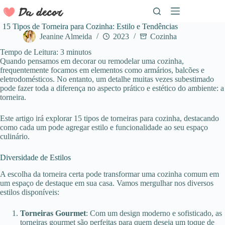
Pular
para
o
15 Tipos de Torneira para Cozinha: Estilo e Tendências
conteúdo
Jeanine Almeida
2023
Cozinha
Tempo de Leitura:
3
minutos
Quando pensamos em decorar ou remodelar uma cozinha,
frequentemente focamos em elementos como armários, balcões e
eletrodomésticos. No entanto, um detalhe muitas vezes subestimado
pode fazer toda a diferença no aspecto prático e estético do ambiente: a
torneira.
Este artigo irá explorar 15 tipos de torneiras para cozinha, destacando
como cada um pode agregar estilo e funcionalidade ao seu espaço
culinário.
Diversidade de Estilos
A escolha da torneira certa pode transformar uma cozinha comum em
um espaço de destaque em sua casa. Vamos mergulhar nos diversos
estilos disponíveis:
Torneiras Gourmet
: Com um design moderno e sofisticado, as
torneiras gourmet são perfeitas para quem deseja um toque de