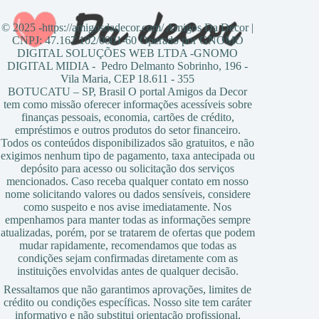
© 2025 -https://amigosdadecor.com/ Amigos Da Decor |
CNPJ: 47.167.102/0001-60 Operado por GNOMO
DIGITAL SOLUÇÕES WEB LTDA -GNOMO
DIGITAL MIDIA - Pedro Delmanto Sobrinho, 196 -
Vila Maria, CEP 18.611 - 355
BOTUCATU – SP, Brasil O portal Amigos da Decor
tem como missão oferecer informações acessíveis sobre
finanças pessoais, economia, cartões de crédito,
empréstimos e outros produtos do setor financeiro.
Todos os conteúdos disponibilizados são gratuitos, e não
exigimos nenhum tipo de pagamento, taxa antecipada ou
depósito para acesso ou solicitação dos serviços
mencionados. Caso receba qualquer contato em nosso
nome solicitando valores ou dados sensíveis, considere
como suspeito e nos avise imediatamente. Nos
empenhamos para manter todas as informações sempre
atualizadas, porém, por se tratarem de ofertas que podem
mudar rapidamente, recomendamos que todas as
condições sejam confirmadas diretamente com as
instituições envolvidas antes de qualquer decisão.
Ressaltamos que não garantimos aprovações, limites de
crédito ou condições específicas. Nosso site tem caráter
informativo e não substitui orientação profissional,