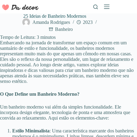
Pular
para
o
25 Ideias de Banheiro Modernos
conteúdo
Amanda Rodrigues
2023
Banheiro
Tempo de Leitura:
3
minutos
Embarcando na jornada de transformar um espaço comum em um
santuário de estilo e funcionalidade, os banheiros modernos
representam muito mais do que apenas um cômodo em nossas casas.
Eles são o reflexo da nossa personalidade, um lugar de relaxamento e
cuidado pessoal. Ao longo deste artigo, vamos explorar ideias
inspiradoras e dicas valiosas para criar um banheiro moderno que não
apenas atenda às suas necessidades práticas, mas também eleve seu
senso estético.
O Que Define um Banheiro Moderno?
Um banheiro moderno vai além da simples funcionalidade. Ele
incorpora design elegante, tecnologia de ponta e uma atmosfera que
convida ao relaxamento. Aqui estão os elementos-chave:
Estilo Minimalista
: Uma característica marcante dos banheiros
modernos é o minimalismo. Linhas limpas, desordem mínima e