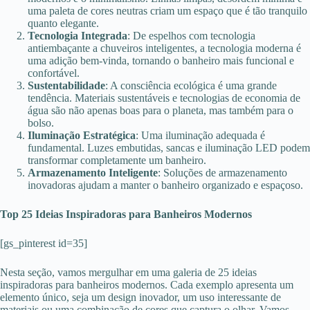
uma paleta de cores neutras criam um espaço que é tão tranquilo
quanto elegante.
Tecnologia Integrada
: De espelhos com tecnologia
antiembaçante a chuveiros inteligentes, a tecnologia moderna é
uma adição bem-vinda, tornando o banheiro mais funcional e
confortável.
Sustentabilidade
: A consciência ecológica é uma grande
tendência. Materiais sustentáveis e tecnologias de economia de
água são não apenas boas para o planeta, mas também para o
bolso.
Iluminação Estratégica
: Uma iluminação adequada é
fundamental. Luzes embutidas, sancas e iluminação LED podem
transformar completamente um banheiro.
Armazenamento Inteligente
: Soluções de armazenamento
inovadoras ajudam a manter o banheiro organizado e espaçoso.
Top 25 Ideias Inspiradoras para Banheiros Modernos
[gs_pinterest id=35]
Nesta seção, vamos mergulhar em uma galeria de 25 ideias
inspiradoras para banheiros modernos. Cada exemplo apresenta um
elemento único, seja um design inovador, um uso interessante de
materiais ou uma combinação de cores que captura o olhar. Vamos