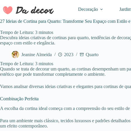
Pular
para
Decoração
Jardi
o
conteúdo
27 Ideias de Cortina para Quarto: Transforme Seu Espaço com Estilo e
Tempo de Leitura:
3
minutos
Descubra ideias criativas de cortinas para quarto, tendências de decor
espaço com estilo e elegância.
Jeanine Almeida
2023
Quarto
Tempo de Leitura:
3
minutos
Quando se trata de decorar um quarto, as cortinas desempenham um pa
estético que pode transformar completamente o ambiente.
Vamos analisar diversas ideias criativas e elegantes para cortinas de q
Combinação Perfeita
A escolha da cortina ideal começa com a compreensão do seu estilo de de
Para um ambiente mais clássico, tecidos luxuosos e padrões detalhado
um efeito contemporâneo.