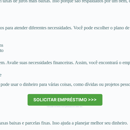
taxas de juros mais baixas. Isso porque são respaldados por um bem, c
tos para atender diferentes necessidades. Você pode escolher o plano 
ns
to
. Avalie suas necessidades financeiras. Assim, você encontrará o empr
e
pode usar o dinheiro para várias coisas, como dívidas ou projetos pesso
SOLICITAR EMPRÉSTIMO >>>
Clicando no botão você permanecerá neste site.
s baixas e parcelas fixas. Isso ajuda a planejar melhor seu dinheiro.