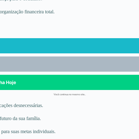
ganização financeira total.
ha Hoje
Você continua no mesmo site..
cações desnecessárias.
futuro da sua família.
 para suas metas individuais.