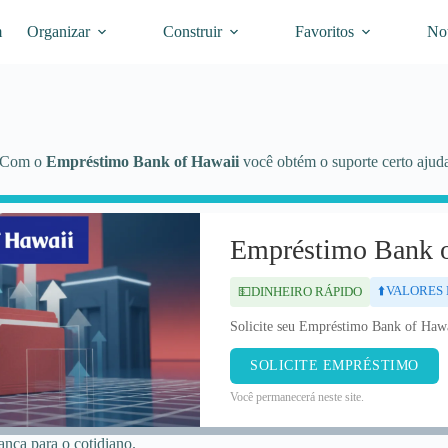
m
Organizar
Construir
Favoritos
Not
a? Com o
Empréstimo Bank of Hawaii
você obtém o suporte certo ajuda
Empréstimo Bank o
⬆️VALORES
💵DINHEIRO RÁPIDO
Solicite seu Empréstimo Bank of Hawa
SOLICITE EMPRÉSTIMO
Você permanecerá neste site.
nça para o cotidiano.