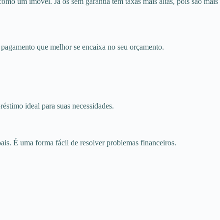
omo um imóvel. Já os sem garantia têm taxas mais altas, pois são mais
de pagamento que melhor se encaixa no seu orçamento.
éstimo ideal para suas necessidades.
ais. É uma forma fácil de resolver problemas financeiros.