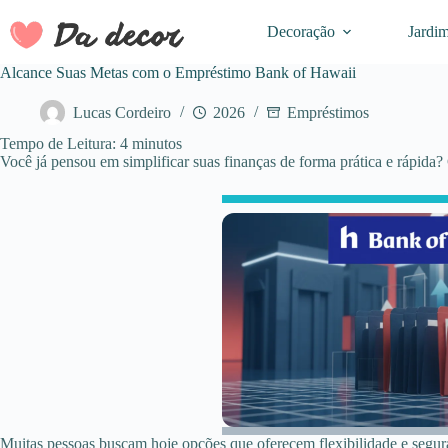
Pular
para
Decoração
Jardi
o
conteúdo
Alcance Suas Metas com o Empréstimo Bank of Hawaii
Lucas Cordeiro
2026
Empréstimos
Tempo de Leitura:
4
minutos
Você já pensou em simplificar suas finanças de forma prática e rápid
Muitas pessoas buscam hoje opções que oferecem flexibilidade e segura