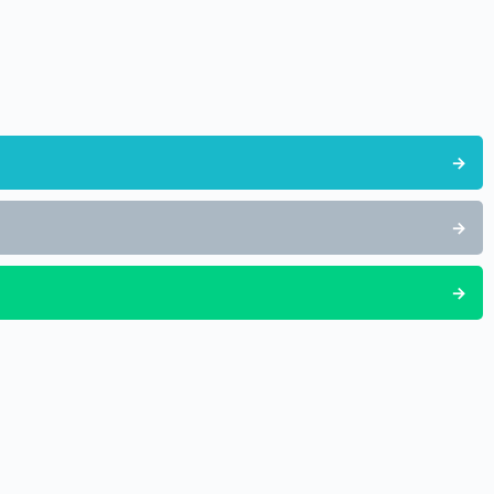
→
→
→