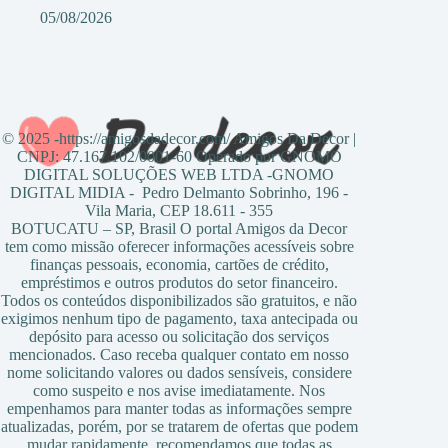
05/08/2026
© 2025 -https://amigosdadecor.com/ Amigos Da Decor |
CNPJ: 47.167.102/0001-60 Operado por GNOMO
DIGITAL SOLUÇÕES WEB LTDA -GNOMO
DIGITAL MIDIA - Pedro Delmanto Sobrinho, 196 -
Vila Maria, CEP 18.611 - 355
BOTUCATU – SP, Brasil O portal Amigos da Decor
tem como missão oferecer informações acessíveis sobre
finanças pessoais, economia, cartões de crédito,
empréstimos e outros produtos do setor financeiro.
Todos os conteúdos disponibilizados são gratuitos, e não
exigimos nenhum tipo de pagamento, taxa antecipada ou
depósito para acesso ou solicitação dos serviços
mencionados. Caso receba qualquer contato em nosso
nome solicitando valores ou dados sensíveis, considere
como suspeito e nos avise imediatamente. Nos
empenhamos para manter todas as informações sempre
atualizadas, porém, por se tratarem de ofertas que podem
mudar rapidamente, recomendamos que todas as