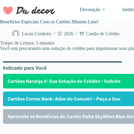
Pular
para
Decoração
Jardi
o
conteúdo
Benefícios Especiais Com os Cartões Mission Lane!
Lucas Cordeiro
2026
Cartão de Crédito
Tempo de Leitura:
5
minutos
Você está procurando uma solução de crédito para impulsionar seus pla
Indicado para Você
Cartões Naranja X: Sua Solução de Crédito – Solicite
Cartões Corner Bank: Além do Comum! – Peça o Seu
Aproveite os Benefícios do Cartão Delta SkyMiles Blue Am