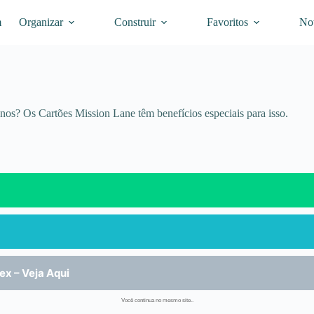
m
Organizar
Construir
Favoritos
Not
nos? Os Cartões Mission Lane têm benefícios especiais para isso.
ex – Veja Aqui
Você continua no mesmo site..