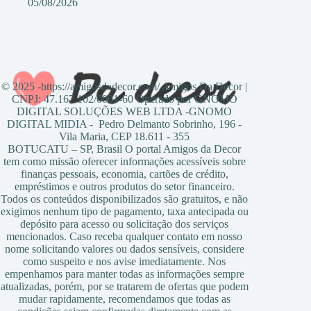
05/08/2026
© 2025 -https://amigosdadecor.com/ Amigos Da Decor |
CNPJ: 47.167.102/0001-60 Operado por GNOMO
DIGITAL SOLUÇÕES WEB LTDA -GNOMO
DIGITAL MIDIA - Pedro Delmanto Sobrinho, 196 -
Vila Maria, CEP 18.611 - 355
BOTUCATU – SP, Brasil O portal Amigos da Decor
tem como missão oferecer informações acessíveis sobre
finanças pessoais, economia, cartões de crédito,
empréstimos e outros produtos do setor financeiro.
Todos os conteúdos disponibilizados são gratuitos, e não
exigimos nenhum tipo de pagamento, taxa antecipada ou
depósito para acesso ou solicitação dos serviços
mencionados. Caso receba qualquer contato em nosso
nome solicitando valores ou dados sensíveis, considere
como suspeito e nos avise imediatamente. Nos
empenhamos para manter todas as informações sempre
atualizadas, porém, por se tratarem de ofertas que podem
mudar rapidamente, recomendamos que todas as