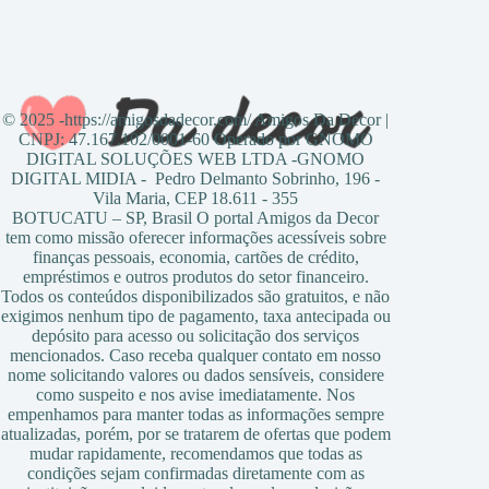
© 2025 -https://amigosdadecor.com/ Amigos Da Decor |
CNPJ: 47.167.102/0001-60 Operado por GNOMO
DIGITAL SOLUÇÕES WEB LTDA -GNOMO
DIGITAL MIDIA - Pedro Delmanto Sobrinho, 196 -
Vila Maria, CEP 18.611 - 355
BOTUCATU – SP, Brasil O portal Amigos da Decor
tem como missão oferecer informações acessíveis sobre
finanças pessoais, economia, cartões de crédito,
empréstimos e outros produtos do setor financeiro.
Todos os conteúdos disponibilizados são gratuitos, e não
exigimos nenhum tipo de pagamento, taxa antecipada ou
depósito para acesso ou solicitação dos serviços
mencionados. Caso receba qualquer contato em nosso
nome solicitando valores ou dados sensíveis, considere
como suspeito e nos avise imediatamente. Nos
empenhamos para manter todas as informações sempre
atualizadas, porém, por se tratarem de ofertas que podem
mudar rapidamente, recomendamos que todas as
condições sejam confirmadas diretamente com as