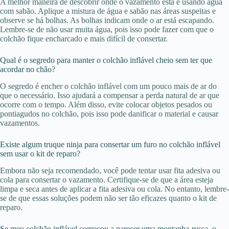
A melhor maneira de descobrir onde o vazamento está é usando água
com sabão. Aplique a mistura de água e sabão nas áreas suspeitas e
observe se há bolhas. As bolhas indicam onde o ar está escapando.
Lembre-se de não usar muita água, pois isso pode fazer com que o
colchão fique encharcado e mais difícil de consertar.
Qual é o segredo para manter o colchão inflável cheio sem ter que
acordar no chão?
O segredo é encher o colchão inflável com um pouco mais de ar do
que o necessário. Isso ajudará a compensar a perda natural de ar que
ocorre com o tempo. Além disso, evite colocar objetos pesados ​​ou
pontiagudos no colchão, pois isso pode danificar o material e causar
vazamentos.
Existe algum truque ninja para consertar um furo no colchão inflável
sem usar o kit de reparo?
Embora não seja recomendado, você pode tentar usar fita adesiva ou
cola para consertar o vazamento. Certifique-se de que a área esteja
limpa e seca antes de aplicar a fita adesiva ou cola. No entanto, lembre-
se de que essas soluções podem não ser tão eficazes quanto o kit de
reparo.
Se meu colchão inflável começou a parecer uma montanha-russa, o