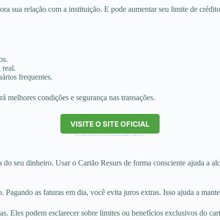
ra sua relação com a instituição. E pode aumentar seu limite de crédito
os.
real.
uários frequentes.
rá melhores condições e segurança nas transações.
VISITE O SITE OFICIAL
Clicando no botão você será redirecionado a outro site.
do seu dinheiro. Usar o Cartão Resurs de forma consciente ajuda a alca
. Pagando as faturas em dia, você evita juros extras. Isso ajuda a manter
s. Eles podem esclarecer sobre limites ou benefícios exclusivos do cart