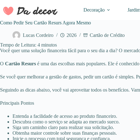
Pular
para
Decoração
Jardi
o
conteúdo
Como Pedir Seu Cartão Resurs Agora Mesmo
Lucas Cordeiro
2026
Cartão de Crédito
Tempo de Leitura:
4
minutos
Você quer uma solução financeira fácil para o seu dia a dia? O mercado
O
Cartão Resurs
é uma das escolhas mais populares. Ele é conhecido pe
Se você quer melhorar a gestão de gastos, pedir um cartão é simples. 
Seguindo as dicas abaixo, você vai aproveitar todos os benefícios. V
Principais Pontos
Entenda a facilidade de acesso ao produto financeiro.
Descubra como o serviço se adapta ao mercado sueco.
Siga um caminho claro para realizar sua solicitação.
Obtenha maior controle sobre suas finanças pessoais.
Inicie o processo com total segurança e confiança.