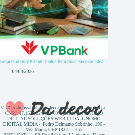
Empréstimos VPBank: Feitos Para Suas Necessidades
04/08/2026
© 2025 -https://amigosdadecor.com/ Amigos Da Decor |
CNPJ: 47.167.102/0001-60 Operado por GNOMO
DIGITAL SOLUÇÕES WEB LTDA -GNOMO
DIGITAL MIDIA - Pedro Delmanto Sobrinho, 196 -
Vila Maria, CEP 18.611 - 355
BOTUCATU – SP, Brasil O portal Amigos da Decor