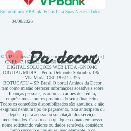
Empréstimos VPBank: Feitos Para Suas Necessidades
04/08/2026
© 2025 -https://amigosdadecor.com/ Amigos Da Decor |
CNPJ: 47.167.102/0001-60 Operado por GNOMO
DIGITAL SOLUÇÕES WEB LTDA -GNOMO
DIGITAL MIDIA - Pedro Delmanto Sobrinho, 196 -
Vila Maria, CEP 18.611 - 355
BOTUCATU – SP, Brasil O portal Amigos da Decor
tem como missão oferecer informações acessíveis sobre
finanças pessoais, economia, cartões de crédito,
empréstimos e outros produtos do setor financeiro.
Todos os conteúdos disponibilizados são gratuitos, e não
exigimos nenhum tipo de pagamento, taxa antecipada ou
depósito para acesso ou solicitação dos serviços
mencionados. Caso receba qualquer contato em nosso
nome solicitando valores ou dados sensíveis, considere
como suspeito e nos avise imediatamente. Nos