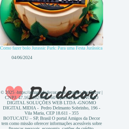
Como fazer bolo Jurassic Park: Para uma Festa Jurássica
04/06/2024
© 2025 -https://amigosdadecor.com/ Amigos Da Decor |
CNPJ: 47.167.102/0001-60 Operado por GNOMO
DIGITAL SOLUÇÕES WEB LTDA -GNOMO
DIGITAL MIDIA - Pedro Delmanto Sobrinho, 196 -
Vila Maria, CEP 18.611 - 355
BOTUCATU – SP, Brasil O portal Amigos da Decor
tem como missão oferecer informações acessíveis sobre
finanças pessoais, economia, cartões de crédito,