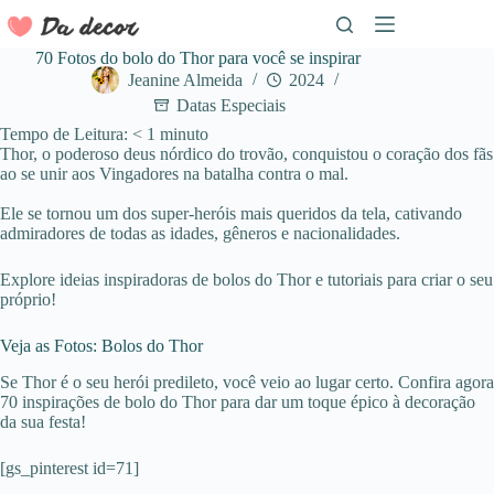
Pular
para
o
70 Fotos do bolo do Thor para você se inspirar
conteúdo
Jeanine Almeida
2024
Datas Especiais
Tempo de Leitura:
< 1
minuto
Thor, o poderoso deus nórdico do trovão, conquistou o coração dos fãs
ao se unir aos Vingadores na batalha contra o mal.
Ele se tornou um dos super-heróis mais queridos da tela, cativando
admiradores de todas as idades, gêneros e nacionalidades.
Explore ideias inspiradoras de bolos do Thor e tutoriais para criar o seu
próprio!
Veja as Fotos: Bolos do Thor
Se Thor é o seu herói predileto, você veio ao lugar certo. Confira agora
70 inspirações de bolo do Thor para dar um toque épico à decoração
da sua festa!
[gs_pinterest id=71]