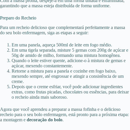
Com a massa pronta, despeje-a em uma forma untada e enfarinhada,
garantindo que a massa esteja distribuída de forma uniforme.
Preparo do Recheio
Para um recheio delicioso que complementará perfeitamente a massa
do seu bolo enfermagem, siga as etapas a seguir:
Em uma panela, aqueça 500ml de leite em fogo médio.
Em uma tigela separada, misture 5 gemas com 200g de açúcar e
50g de amido de milho, formando uma mistura homogênea.
Quando o leite estiver quente, adicione-o à mistura de gemas e
açúcar, mexendo constantemente.
Retorne a mistura para a panela e cozinhe em fogo baixo,
mexendo sempre, até engrossar e atingir a consistência de um
creme.
Depois que o creme esfriar, você pode adicionar ingredientes
extras, como frutas picadas, chocolates ou essências, para deixar
o recheio ainda mais saboroso.
Agora que você aprendeu a preparar a massa fofinha e o delicioso
recheio para o seu bolo enfermagem, está pronto para a próxima etapa:
a montagem e
decoração do bolo
.