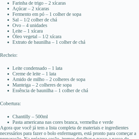
Farinha de trigo – 2 xícaras
Açúcar – 2 xícaras
Fermento em pó – 1 colher de sopa
Sal – 1/2 colher de chá
Ovo – 4 unidades
Leite – 1 xícara
Óleo vegetal – 1/2 xícara
Extrato de baunilha – 1 colher de chá
Recheio:
Leite condensado – 1 lata
Creme de leite – 1 lata
Amido de milho – 2 colheres de sopa
Manteiga – 2 colheres de sopa
Essência de baunilha – 1 colher de chá
Cobertura:
Chantilly – 500ml
Pasta americana nas cores branca, vermelha e verde
Agora que você já tem a lista completa de materiais e ingredientes
necessários para fazer o bolo enfermagem, está pronto para começar a
preparação. Na próxima seção, iremos detalhar o passo a passo de