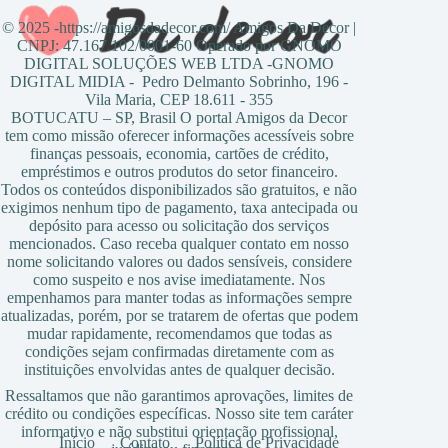
© 2025 -https://amigosdadecor.com/ Amigos Da Decor |
CNPJ: 47.167.102/0001-60 Operado por GNOMO
DIGITAL SOLUÇÕES WEB LTDA -GNOMO
DIGITAL MIDIA - Pedro Delmanto Sobrinho, 196 -
Vila Maria, CEP 18.611 - 355
BOTUCATU – SP, Brasil O portal Amigos da Decor
tem como missão oferecer informações acessíveis sobre
finanças pessoais, economia, cartões de crédito,
empréstimos e outros produtos do setor financeiro.
Todos os conteúdos disponibilizados são gratuitos, e não
exigimos nenhum tipo de pagamento, taxa antecipada ou
depósito para acesso ou solicitação dos serviços
mencionados. Caso receba qualquer contato em nosso
nome solicitando valores ou dados sensíveis, considere
como suspeito e nos avise imediatamente. Nos
empenhamos para manter todas as informações sempre
atualizadas, porém, por se tratarem de ofertas que podem
mudar rapidamente, recomendamos que todas as
condições sejam confirmadas diretamente com as
instituições envolvidas antes de qualquer decisão.
Ressaltamos que não garantimos aprovações, limites de
crédito ou condições específicas. Nosso site tem caráter
informativo e não substitui orientação profissional,
Início
Contato
Política de Privacidade