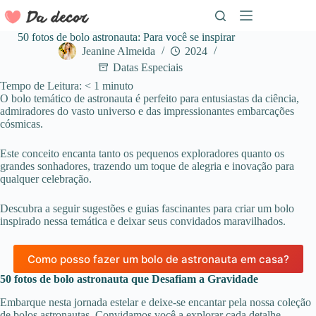
Pular
para
o
50 fotos de bolo astronauta: Para você se inspirar
conteúdo
Jeanine Almeida
2024
Datas Especiais
Tempo de Leitura:
< 1
minuto
O bolo temático de astronauta é perfeito para entusiastas da ciência,
admiradores do vasto universo e das impressionantes embarcações
cósmicas.
Este conceito encanta tanto os pequenos exploradores quanto os
grandes sonhadores, trazendo um toque de alegria e inovação para
qualquer celebração.
Descubra a seguir sugestões e guias fascinantes para criar um bolo
inspirado nessa temática e deixar seus convidados maravilhados.
Como posso fazer um bolo de astronauta em casa?
50 fotos de bolo astronauta que Desafiam a Gravidade
Embarque nesta jornada estelar e deixe-se encantar pela nossa coleção
de bolos astronautas. Convidamos você a explorar cada detalhe