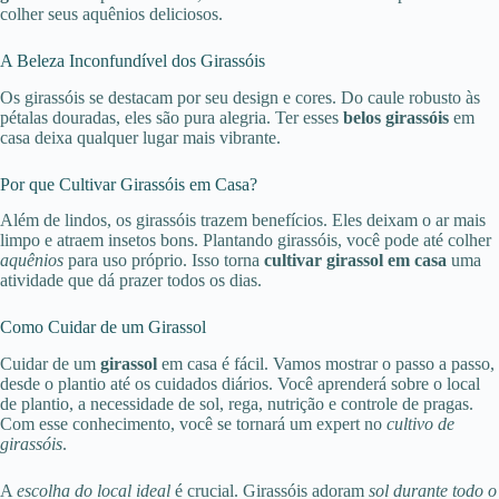
colher seus aquênios deliciosos.
A Beleza Inconfundível dos Girassóis
Os girassóis se destacam por seu design e cores. Do caule robusto às
pétalas douradas, eles são pura alegria. Ter esses
belos girassóis
em
casa deixa qualquer lugar mais vibrante.
Por que Cultivar Girassóis em Casa?
Além de lindos, os girassóis trazem benefícios. Eles deixam o ar mais
limpo e atraem insetos bons. Plantando girassóis, você pode até colher
aquênios
para uso próprio. Isso torna
cultivar girassol em casa
uma
atividade que dá prazer todos os dias.
Como Cuidar de um Girassol
Cuidar de um
girassol
em casa é fácil. Vamos mostrar o passo a passo,
desde o plantio até os cuidados diários. Você aprenderá sobre o local
de plantio, a necessidade de sol, rega, nutrição e controle de pragas.
Com esse conhecimento, você se tornará um expert no
cultivo de
girassóis
.
A
escolha do local ideal
é crucial. Girassóis adoram
sol durante todo o