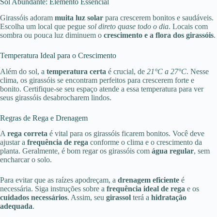
Sol Abundante: Elemento Essencial
Girassóis adoram
muita luz solar
para crescerem bonitos e saudáveis.
Escolha um local que pegue
sol direto quase todo o dia
. Locais com
sombra ou pouca luz diminuem o
crescimento e a flora dos girassóis
.
Temperatura Ideal para o Crescimento
Além do sol, a
temperatura certa
é crucial, de
21°C a 27°C
. Nesse
clima, os girassóis se encontram perfeitos para crescerem forte e
bonito. Certifique-se seu espaço atende a essa temperatura para ver
seus girassóis desabrocharem lindos.
Regras de Rega e Drenagem
A
rega correta
é vital para os girassóis ficarem bonitos. Você deve
ajustar a
frequência de rega
conforme o clima e o crescimento da
planta. Geralmente, é bom regar os girassóis com
água regular
, sem
encharcar o solo.
Para evitar que as raízes apodreçam, a
drenagem eficiente
é
necessária. Siga instruções sobre a
frequência ideal de rega
e os
cuidados necessários
. Assim, seu
girassol
terá a
hidratação
adequada
.