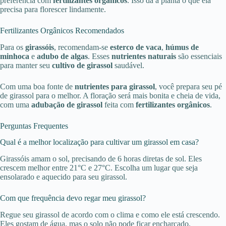
preferência com
fertilizantes orgânicos
. Isso dá à planta o que ela
precisa para florescer lindamente.
Fertilizantes Orgânicos Recomendados
Para os
girassóis
, recomendam-se
esterco de vaca
,
húmus de
minhoca
e
adubo de algas
. Esses
nutrientes naturais
são essenciais
para manter seu
cultivo de girassol
saudável.
Com uma boa fonte de
nutrientes para girassol
, você prepara seu pé
de girassol para o melhor. A floração será mais bonita e cheia de vida,
com uma
adubação de girassol
feita com
fertilizantes orgânicos
.
Perguntas Frequentes
Qual é a melhor localização para cultivar um girassol em casa?
Girassóis amam o sol, precisando de 6 horas diretas de sol. Eles
crescem melhor entre 21°C e 27°C. Escolha um lugar que seja
ensolarado e aquecido para seu girassol.
Com que frequência devo regar meu girassol?
Regue seu girassol de acordo com o clima e como ele está crescendo.
Eles gostam de água, mas o solo não pode ficar encharcado.