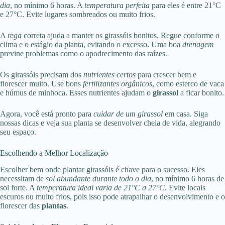
dia
, no mínimo 6 horas. A
temperatura perfeita
para eles é entre 21°C
e 27°C. Evite lugares sombreados ou muito frios.
A
rega
correta ajuda a manter os girassóis bonitos. Regue conforme o
clima e o estágio da planta, evitando o excesso. Uma boa
drenagem
previne problemas como o apodrecimento das raízes.
Os girassóis precisam dos
nutrientes certos
para crescer bem e
florescer muito. Use bons
fertilizantes orgânicos
, como esterco de vaca
e húmus de minhoca. Esses nutrientes ajudam o
girassol
a ficar bonito.
Agora, você está pronto para
cuidar de um girassol
em casa. Siga
nossas dicas e veja sua planta se desenvolver cheia de vida, alegrando
seu espaço.
Escolhendo a Melhor Localização
Escolher bem onde plantar girassóis é chave para o sucesso. Eles
necessitam de
sol abundante durante todo o dia
, no mínimo 6 horas de
sol forte. A
temperatura ideal varia de 21°C a 27°C
. Evite locais
escuros ou muito frios, pois isso pode atrapalhar o desenvolvimento e o
florescer das
plantas
.