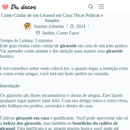
Pular
para
o
Como Cuidar de um Girassol em Casa: Dicas Práticas e
conteúdo
Simples
Jeanine Almeida
2024
Jardim
,
Como Fazer
Tempo de Leitura:
3
minutos
Este guia ensina como cuidar de
girassóis
em casa de um jeito prático.
Vai aprender como plantar e dar atenção para manter seus
girassóis
bonitos.
Com conselhos sobre onde colocá-los, o quanto regar, a nutrição certa
e como evitar pragas, você terá um lindo jardim ou varanda
.
Introdução
Os girassóis são flores encantadoras e cheias de alegria. Eles fazem
qualquer lugar parecer mais feliz. Com seu design único e cores vivas,
eles brilham em
jardins
,
varandas
e dentro de casa.
Cultivar
girassóis em casa
é gratificante. Você pode aproveitar não só
a
beleza dos girassóis
, mas também os
benefícios do cultivo de
girassol
. Eles purificam o ar, atraem insetos bons e você pode até