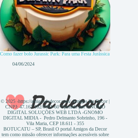
Como fazer bolo Jurassic Park: Para uma Festa Jurássica
04/06/2024
© 2025 -https://amigosdadecor.com/ Amigos Da Decor |
CNPJ: 47.167.102/0001-60 Operado por GNOMO
DIGITAL SOLUÇÕES WEB LTDA -GNOMO
DIGITAL MIDIA - Pedro Delmanto Sobrinho, 196 -
Vila Maria, CEP 18.611 - 355
BOTUCATU – SP, Brasil O portal Amigos da Decor
tem como missão oferecer informações acessíveis sobre