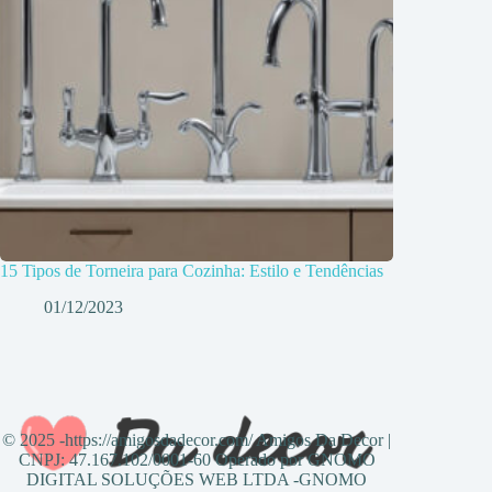
15 Tipos de Torneira para Cozinha: Estilo e Tendências
01/12/2023
© 2025 -https://amigosdadecor.com/ Amigos Da Decor |
CNPJ: 47.167.102/0001-60 Operado por GNOMO
DIGITAL SOLUÇÕES WEB LTDA -GNOMO