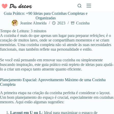
Pular
para
o
Guia Prático: +90 Ideias para Cozinhas Completas e
conteúdo
Organizadas
Jeanine Almeida
2023
Cozinha
Tempo de Leitura:
3
minutos
A cozinha é mais do que apenas um lugar para preparar refeições; é o
coração de muitos lares, onde se compartilham momentos e se criam
memórias. Uma cozinha completa não só atende às suas necessidades
funcionais, mas também reflete sua personalidade e estilo.
Se você está pensando em renovar sua cozinha ou simplesmente
buscando inspiração, este guia prático está repleto de ideias para ajudá-
lo a criar um espaço tanto atraente quanto eficiente.
Planejamento Espacial: Aproveitamento Máximo de uma Cozinha
Completa
A primeira etapa na criação da cozinha perfeita é considerar o layout.
Um bom planejamento do espaço é crucial, especialmente em cozinhas
menores. Aqui estão algumas sugestões:
Layout em U ou L
: Ideal para maximizar o espaço de