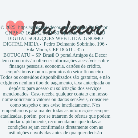
© 2025 -https://amigosdadecor.com/ Amigos Da Decor |
CNPJ: 47.167.102/0001-60 Operado por GNOMO
DIGITAL SOLUÇÕES WEB LTDA -GNOMO
DIGITAL MIDIA - Pedro Delmanto Sobrinho, 196 -
Vila Maria, CEP 18.611 - 355
BOTUCATU – SP, Brasil O portal Amigos da Decor
tem como missão oferecer informações acessíveis sobre
finanças pessoais, economia, cartões de crédito,
empréstimos e outros produtos do setor financeiro.
Todos os conteúdos disponibilizados são gratuitos, e não
exigimos nenhum tipo de pagamento, taxa antecipada ou
depósito para acesso ou solicitação dos serviços
mencionados. Caso receba qualquer contato em nosso
nome solicitando valores ou dados sensíveis, considere
como suspeito e nos avise imediatamente. Nos
empenhamos para manter todas as informações sempre
atualizadas, porém, por se tratarem de ofertas que podem
mudar rapidamente, recomendamos que todas as
condições sejam confirmadas diretamente com as
instituições envolvidas antes de qualquer decisão.