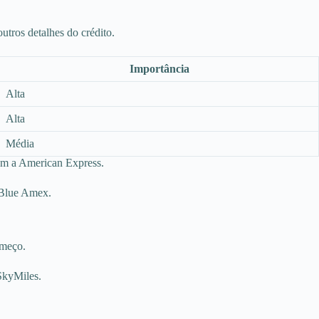
utros detalhes do crédito.
Importância
Alta
Alta
Média
com a American Express.
 Blue Amex.
omeço.
 SkyMiles.