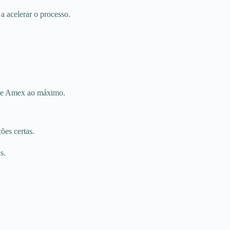
a acelerar o processo.
lue Amex ao máximo.
ões certas.
s.