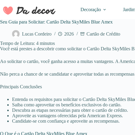
Pular
para
Decoração
Jardi
o
conteúdo
Seu Guia para Solicitar: Cartão Delta SkyMiles Blue Amex
Lucas Cordeiro
2026
Cartão de Crédito
Tempo de Leitura:
4
minutos
Você está prestes a descobrir como solicitar o Cartão Delta SkyMiles Bl
Ao solicitar o cartão, você ganha acesso a muitas vantagens. A America
Não perca a chance de se candidatar e aproveitar todas as recompensas 
Principais Conclusões
Entenda os requisitos para solicitar o Cartão Delta SkyMiles Bl
Saiba como aproveitar os benefícios exclusivos do cartão.
Descubra as etapas necessárias para obter o cartão de crédito.
Aproveite as vantagens oferecidas pela American Express.
Candidate-se com confiança e aproveite as recompensas.
O Que é o Cartão Delta SkyMiles Blue Amex